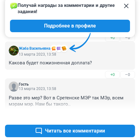
Получай награды за комментарии и другие 
Гость
13 марта 2023, 18:44
задания!
в компанию с Городецким и каким-то попом ? как-то 
Подробнее в профиле
не очень
+0
–0
Жаба Васильевна
13 марта 2023, 13:58
Какова будет пожизненная доплата?
+0
–0
Гость
13 марта 2023, 13:58
Разве это мер? Вот в Сретенске МЭР так МЭр, всем 
мэрам мэр. Нам бы такого..
+0
–0
Читать все комментарии