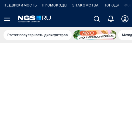
НЕДВИЖИМОСТЬ
ПРОМОКОДЫ
ЗНАКОМСТВА
ПОГОДА
ФО
Растет популярность дискаунтеров
Межд