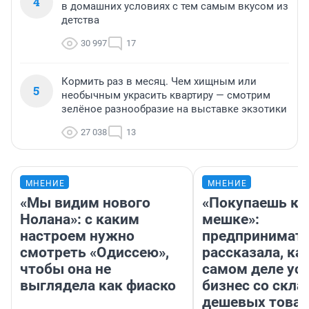
4
в домашних условиях с тем самым вкусом из
детства
30 997
17
Кормить раз в месяц. Чем хищным или
5
необычным украсить квартиру — смотрим
зелёное разнообразие на выставке экзотики
27 038
13
МНЕНИЕ
МНЕНИЕ
«Мы видим нового
«Покупаешь ко
Нолана»: с каким
мешке»:
настроем нужно
предпринимат
смотреть «Одиссею»,
рассказала, как
чтобы она не
самом деле ус
выглядела как фиаско
бизнес со скл
дешевых това