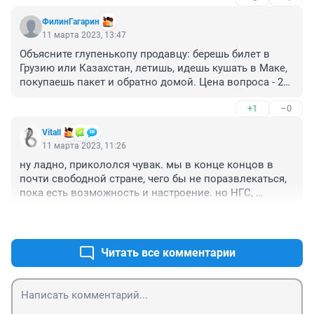
ФилинГагарин
11 марта 2023, 13:47
Объясните глупенькопу продавцу: берешь билет в 
Грузию или Казахстан, летишь, идешь кушать в Маке, 
покупаешь пакет и обратно домой. Цена вопроса - 20-
30 тыс. Компа нет, но пирожок дать могу)
+1
–0
Vitall
11 марта 2023, 11:26
ну ладно, прикололся чувак. мы в конце концов в 
почти свободной стране, чего бы не поразвлекаться, 
пока есть возможность и настроение. но НГС, 
серьезное издание! зачем освещать на широкую 
+0
–0
аудиторию как прикалывается отдельный индивид?? 
или это тоже часть его развлечения?
Читать все комментарии