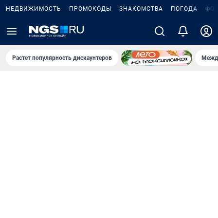
НЕДВИЖИМОСТЬ
ПРОМОКОДЫ
ЗНАКОМСТВА
ПОГОДА
ФО
Растет популярность дискаунтеров
Межд