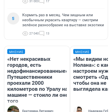
31 003
17
Кормить раз в месяц. Чем хищным или
5
необычным украсить квартиру — смотрим
зелёное разнообразие на выставке экзотики
27 040
13
МНЕНИЕ
МНЕНИЕ
«Нет некрасивых
«Мы видим нов
городов, есть
Нолана»: с как
недофинансированные».
настроем нужн
Путешественники
смотреть «Оди
проехали 2000
чтобы она не
километров по Уралу на
выглядела как
машине — стоило ли оно
того
Екатерина Литкевич
Надежда Губар