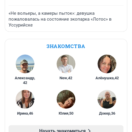
«Не вольеры, а камеры пыток»: девушка
пожаловалась на состояние экопарка «Лотос» в
Уссурийске
ЗНАКОМСТВА
Александр
,
New
,
42
Алёнушка
,
42
42
Ирина
,
46
Юлия
,
50
Докер
,
36
Начать знакомиться