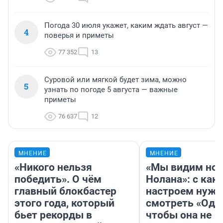
Погода 30 июля укажет, каким ждать август —
4
поверья и приметы
77 352
13
Суровой или мягкой будет зима, можно
5
узнать по погоде 5 августа — важные
приметы
76 637
12
МНЕНИЕ
МНЕНИЕ
«Никого нельзя
«Мы видим нов
победить». О чём
Нолана»: с как
главный блокбастер
настроем нужн
этого года, который
смотреть «Оди
бьет рекорды в
чтобы она не