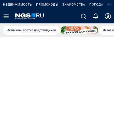
НЕДВИЖИМОСТЬ
ПРОМОКОДЫ
ЗНАКОМСТВА
ПОГОДА
ФО
«Майские» против подставщиков
Налог 