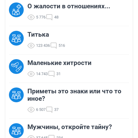
О жалости в отношениях...
5 776
48
Титька
123 436
516
Маленькие хитрости
14 743
31
Приметы это знаки или что то
иное?
6 507
37
Мужчины, откройте тайну?
37 645
234