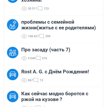
30 511
123
проблемы с семейной
жизни(житье с ее родителями)
108 627
559
Про засаду (часть 7)
9 640
616
Rost A. G. с Днём Рождения!
867
13
Как сейчас модно боротся с
ржой на кузове ?