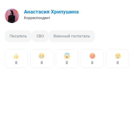
Анастасия Хрипушина
Корреспондент
Писатель
СВО
Военный госпиталь
0
0
0
0
0