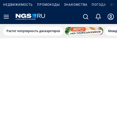
НЕДВИЖИМОСТЬ
ПРОМОКОДЫ
ЗНАКОМСТВА
ПОГОДА
ФО
Растет популярность дискаунтеров
Межд