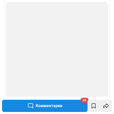
Подписаться на новости
Сообщить новость
Рубрики
Реклама на сайте
Прайс-лист
О компании
Наши награды
Наши вакансии
48
Комментарии
Техподдержка