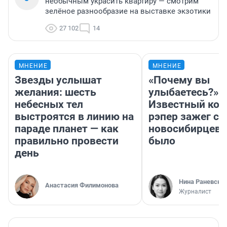
необычным украсить квартиру — смотрим
зелёное разнообразие на выставке экзотики
27 102
14
МНЕНИЕ
МНЕНИЕ
Звезды услышат
«Почему вы
желания: шесть
улыбаетесь?»
небесных тел
Известный кор
выстроятся в линию на
рэпер зажег с 
параде планет — как
новосибирцев: 
правильно провести
было
день
Нина Раневска
Анастасия Филимонова
Журналист