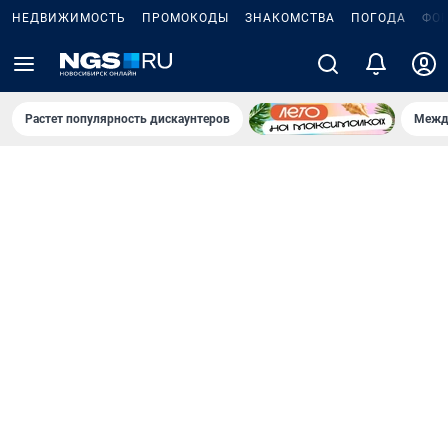
НЕДВИЖИМОСТЬ
ПРОМОКОДЫ
ЗНАКОМСТВА
ПОГОДА
ФО
Растет популярность дискаунтеров
Межд