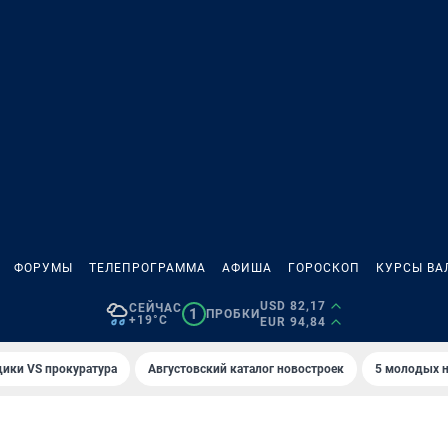
ФОРУМЫ
ТЕЛЕПРОГРАММА
АФИША
ГОРОСКОП
КУРСЫ ВА
USD 82,17
СЕЙЧАС
1
ПРОБКИ
+19°C
EUR 94,84
ики VS прокуратура
Августовский каталог новостроек
5 молодых н