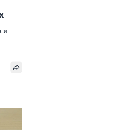
х
а и