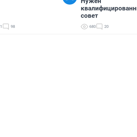
Нужен
квалифицирован
совет
11
98
680
20