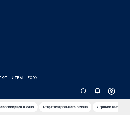
ЛЮТ
ИГРЫ
ZODY
овосибирцев в кино
Старт театрального сезона
7 грибов августа