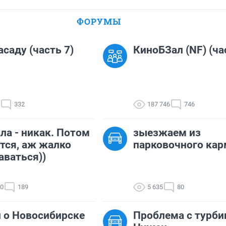
ФОРУМЫ
асаду (часть 7)
КиноБЗал (NF) (ча
332
187 746
746
ла - никак. Потом
зыезжаем из
тся, аж жалко
парковочного кар
аваться))
40
189
5 635
80
 о Новосибирске
Проблема с турби