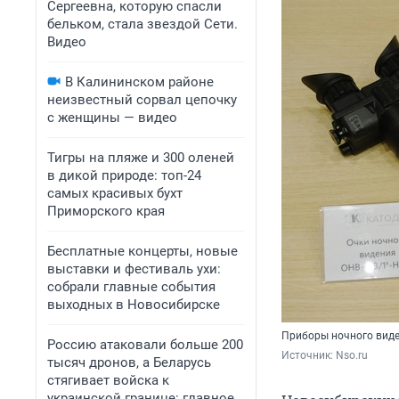
Сергеевна, которую спасли
бельком, стала звездой Сети.
Видео
В Калининском районе
неизвестный сорвал цепочку
с женщины — видео
Тигры на пляже и 300 оленей
в дикой природе: топ-24
самых красивых бухт
Приморского края
Бесплатные концерты, новые
выставки и фестиваль ухи:
собрали главные события
выходных в Новосибирске
Приборы ночного вид
Россию атаковали больше 200
Источник: 
Nso.ru
тысяч дронов, а Беларусь
стягивает войска к
украинской границе: главное