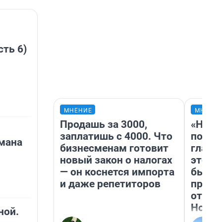
сть 6)
МНЕНИЕ
МНЕНИ
Продашь за 3000,
«Нико
заплатишь с 4000. Что
побед
мана
бизнесменам готовит
главн
новый закон о налогах
этого
— он коснется импорта
бьет 
и даже репетиторов
прока
отзыв
Нолан
ной.