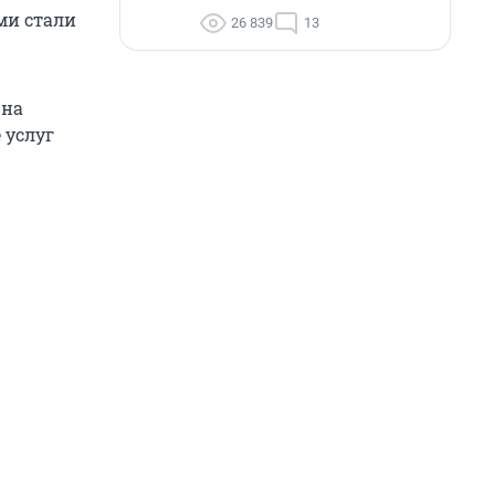
ми стали
26 839
13
 на
 услуг