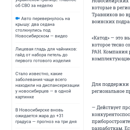
Новосибирских 
об СВО за неделю
которые в реги
Травников во в
Авто перевернулось на
воинских подра
крышу: два седана
столкнулись под
Новосибирском — видео
«Катод» — это 
которое тесно 
Лицевая гладь для чайников:
РАН. Компания 
гайд от набора петель до
комплектующие
первого готового изделия
Стало известно, какие
заболевания чаще всего
Для поддержки 
находили на диспансеризации
региональное п
у новосибирцев — в одной
картинке
— Действует п
В Новосибирске вновь
конкурентоспос
ожидается жара до +31
приборостроите
градуса — прогноз на три дня
разработкам. Е