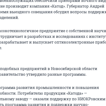
военнослужащих обеспечили приборами ночного вид
оне производит компания «Катод». Губернатор Андрей
ремя выездного совещания обсудил вопросы поддерж
зделений.
высокотехнологичное предприятие с собственной научн
сотрудничает в разработках и исследованиях с инстит
разрабатывает и выпускает оптикоэлектронные приб
.
подобных предприятий в Новосибирской области
равительство утвердило разные программы.
рограмма развития промышленности и повышения
обности. Потребителю продукции «Катода» —
льному заводу — оказали поддержку по НИОКРовским
сть программа развития и поддержки научно-