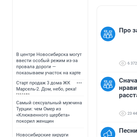
Про з
В центре Новосибирска могут
ввести особый режим из-за
6 372
провала дороги —
показываем участок на карте
Снача
Старт продаж 3 дома ЖК
нрави
Марсель-2. Дом, небо, река!
расст
Самый сексуальный мужчина
Турции: чем Омер из
23 4
«Клюквенного щербета»
покорил женщин
Песни
Новосибирские хирурги