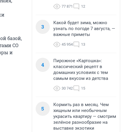
ения,
77 871
12
ки
Какой будет зима, можно
3
узнать по погоде 7 августа, —
важные приметы
ой базой,
45 954
13
утами СО
оры и
Пирожное «Картошка»:
4
классический рецепт в
домашних условиях с тем
самым вкусом из детства
30 742
15
Кормить раз в месяц. Чем
5
хищным или необычным
украсить квартиру — смотрим
зелёное разнообразие на
выставке экзотики