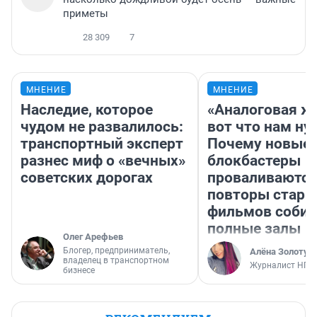
приметы
28 309
7
МНЕНИЕ
МНЕНИЕ
Наследие, которое
«Аналоговая ж
чудом не развалилось:
вот что нам ну
транспортный эксперт
Почему новые
разнес миф о «вечных»
блокбастеры
советских дорогах
проваливаются,
повторы стары
фильмов соби
полные залы
Олег Арефьев
Блогер, предприниматель,
Алёна Золотух
владелец в транспортном
Журналист НГС
бизнесе