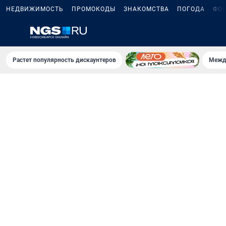
НЕДВИЖИМОСТЬ
ПРОМОКОДЫ
ЗНАКОМСТВА
ПОГОДА
ФО
Растет популярность дискаунтеров
Межд