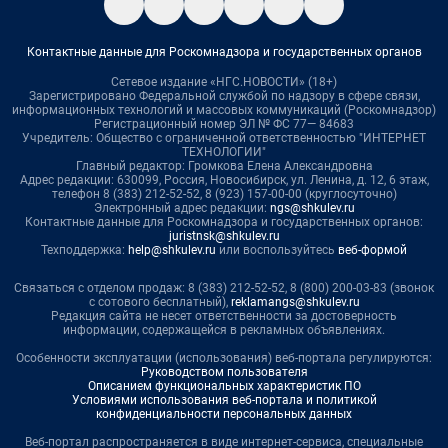
Контактные данные для Роскомнадзора и государственных органов
Сетевое издание «НГС.НОВОСТИ» (18+)
Зарегистрировано Федеральной службой по надзору в сфере связи,
информационных технологий и массовых коммуникаций (Роскомнадзор)
Регистрационный номер ЭЛ № ФС 77— 84683
Учредитель: Общество с ограниченной ответственностью "ИНТЕРНЕТ
ТЕХНОЛОГИИ"
Главный редактор: Громкова Елена Александровна
Адрес редакции: 630099, Россия, Новосибирск, ул. Ленина, д. 12, 6 этаж,
телефон 8 (383) 212-52-52, 8 (923) 157-00-00 (круглосуточно)
Электронный адрес редакции:
ngs@shkulev.ru
Контактные данные для Роскомнадзора и государственных органов:
juristnsk@shkulev.ru
Техподдержка:
help@shkulev.ru
или воспользуйтесь
веб-формой
Связаться с отделом продаж: 8 (383) 212-52-52, 8 (800) 200-03-83 (звонок
с сотового бесплатный),
reklamangs@shkulev.ru
Редакция сайта не несет ответственности за достоверность
информации, содержащейся в рекламных объявлениях.
Особенности эксплуатации (использования) веб-портала регулируются:
Руководством пользователя
Описанием функциональных характеристик ПО
Условиями использования веб-портала и политикой
конфиденциальности персональных данных
Веб-портал распространяется в виде интернет-сервиса, специальные