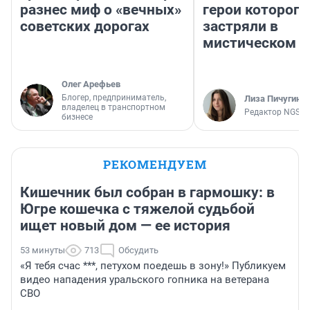
разнес миф о «вечных»
герои которого
советских дорогах
застряли в
мистическом о
Олег Арефьев
Блогер, предприниматель,
Лиза Пичугина
владелец в транспортном
Редактор NGS.R
бизнесе
РЕКОМЕНДУЕМ
Кишечник был собран в гармошку: в
Югре кошечка с тяжелой судьбой
ищет новый дом — ее история
53 минуты
713
Обсудить
«Я тебя счас ***, петухом поедешь в зону!» Публикуем
видео нападения уральского гопника на ветерана
СВО