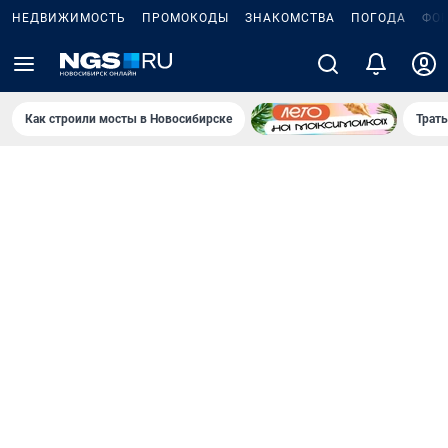
НЕДВИЖИМОСТЬ
ПРОМОКОДЫ
ЗНАКОМСТВА
ПОГОДА
ФО
Как строили мосты в Новосибирске
Траты