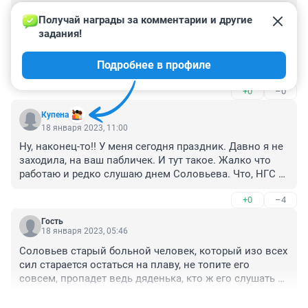
Гость
31 января 2023, 05:31
Получай награды за комментарии и другие 
задания!
Нас хотят уничтожить, а по телеку кривлянья, 
концерты, песенные конкурсы. А где патриотические 
Подробнее в профиле
песни российских народных авторов, к примеру, 
Андрей Куряев "Наших бьют" и "Не воюйте с 
+0
–0
русскими". Потрясающие две песни. Написаны ещё 
до СВО. Шаман вышел на ТВ, а эти песни круче.
Купена
18 января 2023, 11:00
Ну, наконец-то!! У меня сегодня праздник. Давно я не 
заходила, на ваш пабличек. И тут такое. Жалко что 
работаю и редко слушаю днем Соловьева. Что, НГС 
не нравиться когда вас так говорят? А вы как 
+0
–4
относитесь к чувствам родных тех кто воюет, кто 
погиб на СВО? Вот тон им не понравился. А он не 
Гость
золотой рубль, тьфу, доллар конечно вам это милее, 
18 января 2023, 05:46
чтобы лично вам нравиться! Удалите трусливо 
Соловьев старый больной человек, который изо всех 
,конечно мой комент, уже 101 -й наверное, по счету!!
сил старается остаться на плаву, не топите его 
совсем, пропадет ведь дяденька, кто ж его слушать 
дома будет?
+0
–0