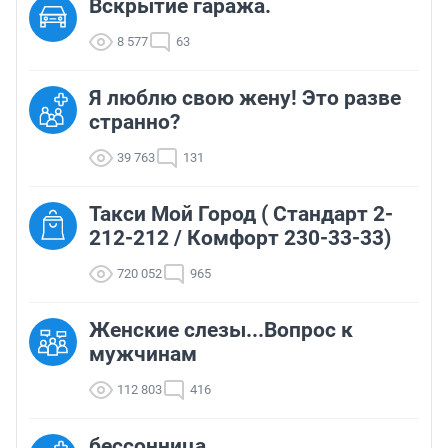
Вскрытие гаража.
8 577
63
Я люблю свою жену! Это разве
странно?
39 763
131
Такси Мой Город ( Стандарт 2-
212-212 / Комфорт 230-33-33)
720 052
965
Женские слезы...Вопрос к
мужчинам
112 803
416
бессонница