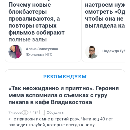
Почему новые
настроем нужн
блокбастеры
смотреть «Оди
проваливаются, а
чтобы она не
повторы старых
выглядела как
фильмов собирают
полные залы
Алёна Золотухина
Надежда Губар
Журналист НГС
РЕКОМЕНДУЕМ
«Так неожиданно и приятно». Героиня
мема вспомнила о съемках с гуру
пикапа в кафе Владивостока
7 часов
4 434
Обсудить
«Не привози их мне в третий раз». Читинец 40 лет
разводит голубей, которые всегда к нему