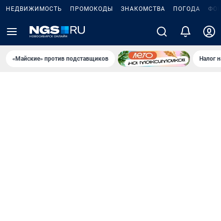
НЕДВИЖИМОСТЬ
ПРОМОКОДЫ
ЗНАКОМСТВА
ПОГОДА
ФО
«Майские» против подставщиков
Налог 