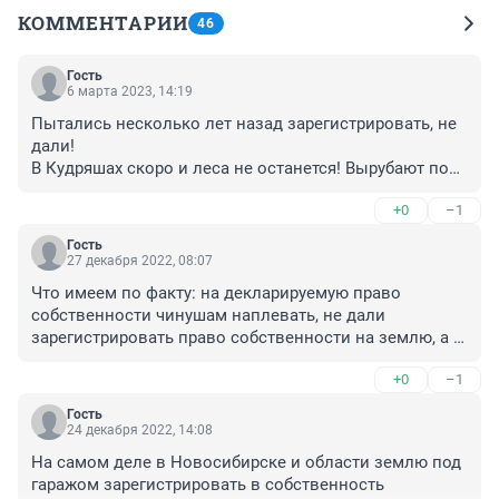
КОММЕНТАРИИ
46
Гость
6 марта 2023, 14:19
Пытались несколько лет назад зарегистрировать, не 
дали! 

В Кудряшах скоро и леса не останется! Вырубают под 
чистую! Кто вот только разрешение выдаëт?
+0
–1
Гость
27 декабря 2022, 08:07
Что имеем по факту: на декларируемую право 
собственности чинушам наплевать, не дали 
зарегистрировать право собственности на землю, а 
теперь сносят. Право джунглей, сильный (чинуша) 
+0
–1
всегда прав, так можно и многоэтажки снести... Ведь 
у владельцев квартир не оформлено право 
Гость
собственности на землю.
24 декабря 2022, 14:08
На самом деле в Новосибирске и области землю под 
гаражом зарегистрировать в собственность 