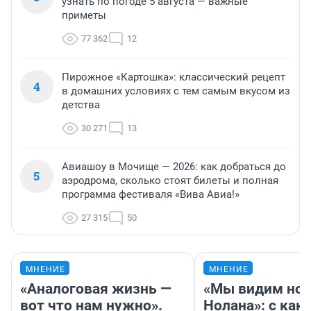
узнать по погоде 5 августа — важные
приметы
77 362
12
Пирожное «Картошка»: классический рецепт
4
в домашних условиях с тем самым вкусом из
детства
30 271
13
Авиашоу в Мочище — 2026: как добраться до
5
аэродрома, сколько стоят билеты и полная
программа фестиваля «Вива Авиа!»
27 315
50
МНЕНИЕ
МНЕНИЕ
«Аналоговая жизнь —
«Мы видим нов
вот что нам нужно».
Нолана»: с как