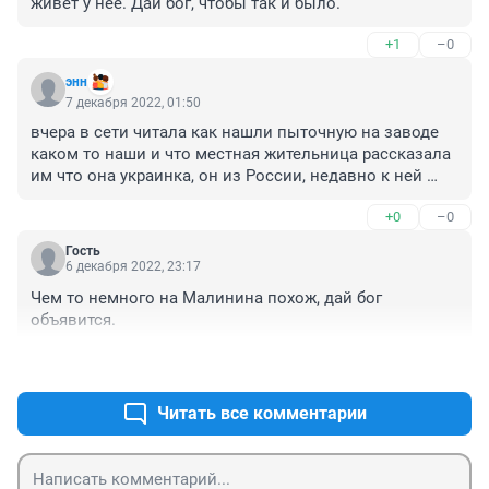
живет у нее. Дай бог, чтобы так и было.
+1
–0
энн
7 декабря 2022, 01:50
вчера в сети читала как нашли пыточную на заводе 
каком то наши и что местная жительница рассказала 
им что она украинка, он из России, недавно к ней 
приехал и что вышел из дома и пропал и тело его 
+0
–0
нашли на этом заводе, может это этот дядька? (
Гость
6 декабря 2022, 23:17
Чем то немного на Малинина похож, дай бог 
объявится.
+0
–0
Читать все комментарии