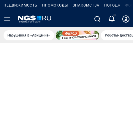
НЕДВИЖИМОСТЬ
ПРОМОКОДЫ
ЗНАКОМСТВА
ПОГОДА
ФО
Нарушения в «Авиценне»
Роботы-доставщ