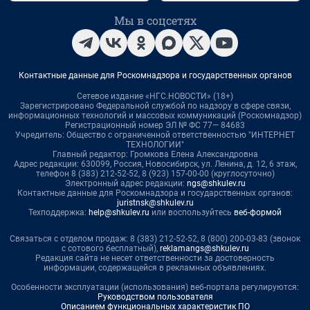
Мы в соцсетях
Контактные данные для Роскомнадзора и государственных органов
Сетевое издание «НГС.НОВОСТИ» (18+)
Зарегистрировано Федеральной службой по надзору в сфере связи,
информационных технологий и массовых коммуникаций (Роскомнадзор)
Регистрационный номер ЭЛ № ФС 77— 84683
Учредитель: Общество с ограниченной ответственностью "ИНТЕРНЕТ
ТЕХНОЛОГИИ"
Главный редактор: Громкова Елена Александровна
Адрес редакции: 630099, Россия, Новосибирск, ул. Ленина, д. 12, 6 этаж,
телефон 8 (383) 212-52-52, 8 (923) 157-00-00 (круглосуточно)
Электронный адрес редакции:
ngs@shkulev.ru
Контактные данные для Роскомнадзора и государственных органов:
juristnsk@shkulev.ru
Техподдержка:
help@shkulev.ru
или воспользуйтесь
веб-формой
Связаться с отделом продаж: 8 (383) 212-52-52, 8 (800) 200-03-83 (звонок
с сотового бесплатный),
reklamangs@shkulev.ru
Редакция сайта не несет ответственности за достоверность
информации, содержащейся в рекламных объявлениях.
Особенности эксплуатации (использования) веб-портала регулируются:
Руководством пользователя
Описанием функциональных характеристик ПО