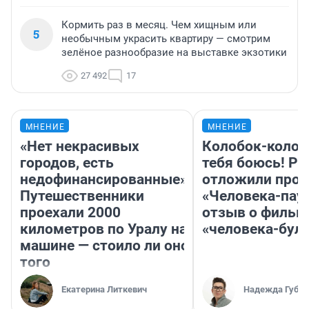
Кормить раз в месяц. Чем хищным или
5
необычным украсить квартиру — смотрим
зелёное разнообразие на выставке экзотики
27 492
17
МНЕНИЕ
МНЕНИЕ
«Нет некрасивых
Колобок-колобо
городов, есть
тебя боюсь! Ра
недофинансированные».
отложили прок
Путешественники
«Человека-пау
проехали 2000
отзыв о фильм
километров по Уралу на
«человека-бул
машине — стоило ли оно
того
Екатерина Литкевич
Надежда Губар