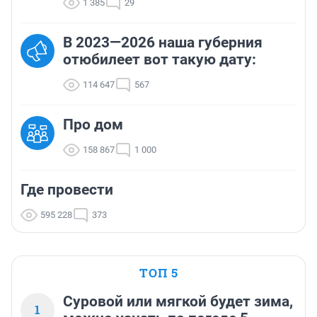
1 385
29
В 2023—2026 наша губерния
отюбилеет вот такую дату:
114 647
567
Про дом
158 867
1 000
Где провести
595 228
373
ТОП 5
Суровой или мягкой будет зима,
1