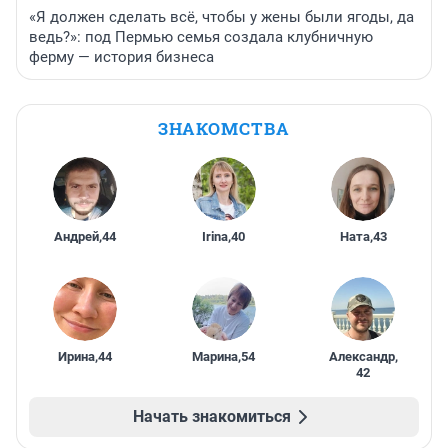
«Я должен сделать всё, чтобы у жены были ягоды, да
ведь?»: под Пермью семья создала клубничную
ферму — история бизнеса
ЗНАКОМСТВА
Андрей
,
44
Irina
,
40
Ната
,
43
Ирина
,
44
Марина
,
54
Александр
,
42
Начать знакомиться