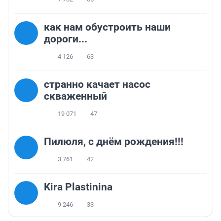
как нам обустроить наши
дороги...
4 126
63
странно качает насос
скваженный
19 071
47
Пилюля, с днём рождения!!!
3 761
42
Kira Plastinina
9 246
33