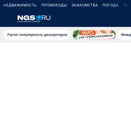
НЕДВИЖИМОСТЬ
ПРОМОКОДЫ
ЗНАКОМСТВА
ПОГОДА
ФО
Растет популярность дискаунтеров
Межд