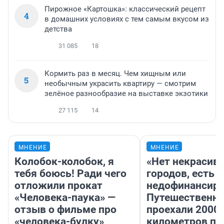
Пирожное «Картошка»: классический рецепт
4
в домашних условиях с тем самым вкусом из
детства
31 085
18
Кормить раз в месяц. Чем хищным или
5
необычным украсить квартиру — смотрим
зелёное разнообразие на выставке экзотики
27 115
14
МНЕНИЕ
МНЕНИЕ
Колобок-колобок, я
«Нет некрасив
тебя боюсь! Ради чего
городов, есть
отложили прокат
недофинансиро
«Человека-паука» —
Путешественн
отзыв о фильме про
проехали 2000
«человека-булку»
километров по 