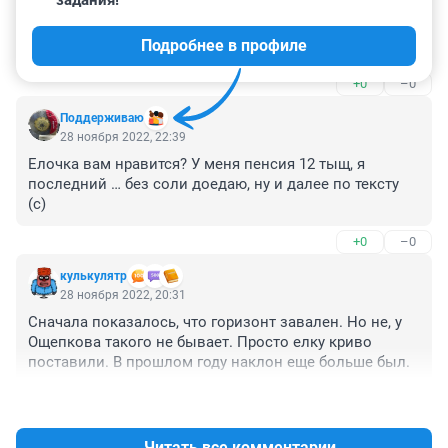
задания!
Елка красивая, но зачем ее надо было прятать между 
двух огромных елей? Со стороны Орджоникидзе ее 
Подробнее в профиле
не видно только макушку, со стороны мэрии таже 
самая история. Со стороны ул.Ленина - закрывают 
+0
–0
монументы из рабочих и Ленина, а со стороны 
Оперного -наполовину перекрыло вид сооружений, 
Поддерживаю
по моему льда. И только совсем вблизи елку можно 
28 ноября 2022, 22:39
увидеть и посмотреть всю. Можно же было на 5-6 
Елочка вам нравится? У меня пенсия 12 тыщ, я 
метров поставить хотя бы ближе к монументу, ее бы 
последний … без соли доедаю, ну и далее по тексту 
было видно со всех сторон. Предыдущие года это так 
(с)
и было.
+0
–0
кулькулятр
28 ноября 2022, 20:31
Сначала показалось, что горизонт завален. Но не, у 
Ощепкова такого не бывает. Просто елку криво 
поставили. В прошлом году наклон еще больше был.
+0
–0
Читать все комментарии