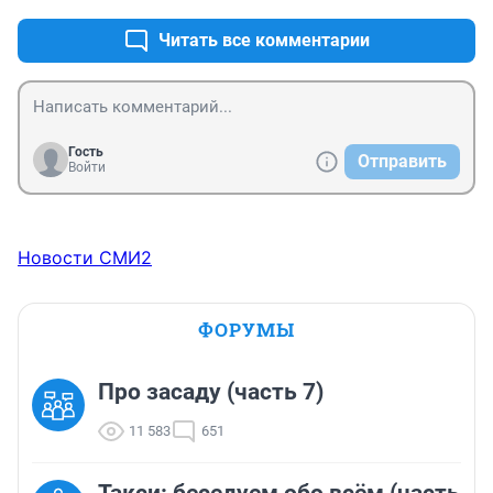
Мы проезжали незнакомый тёмный борррр...."
Читать все комментарии
Гость
Отправить
Войти
Новости СМИ2
ФОРУМЫ
Про засаду (часть 7)
11 583
651
Такси: беседуем обо всём (часть