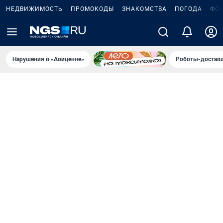
НЕДВИЖИМОСТЬ
ПРОМОКОДЫ
ЗНАКОМСТВА
ПОГОДА
ФО
Нарушения в «Авиценне»
Роботы-доставщ