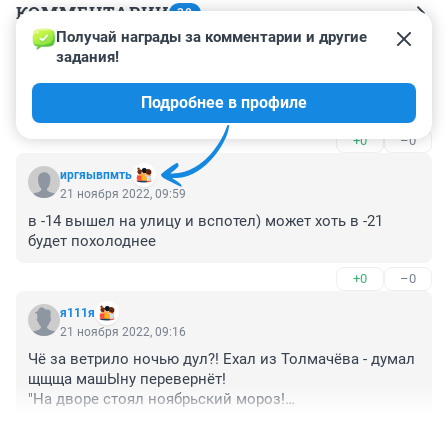
КОММЕНТАРИИ
30
Получай награды за комментарии и другие 
задания!
Гость
21 ноября 2022, 14:58
Подробнее в профиле
Верю только УГМС на 3 дня
+0
–0
иргяывпмть
21 ноября 2022, 09:59
в -14 вышел на улицу и вспотел) может хоть в -21 
будет похолоднее
+0
–0
я111я
21 ноября 2022, 09:16
Чё за ветрило ночью дул?! Ехал из Толмачёва - думал 
щщща машЫну перевернёт!

"На дворе стоял ноябрьский мороз!

По дороге проезжал большой обоз!

+0
–0
А кони фыркая несли под косогор, 
