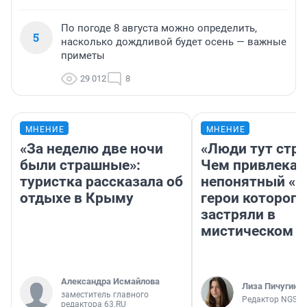
По погоде 8 августа можно определить,
5
насколько дождливой будет осень — важные
приметы
29 012
8
МНЕНИЕ
МНЕНИЕ
«За неделю две ночи
«Люди тут стр
были страшные»:
Чем привлекае
туристка рассказала об
непонятный «Н
отдыхе в Крыму
герои которого
застряли в
мистическом о
Александра Исмайлова
Лиза Пичугина
заместитель главного
Редактор NGS.R
редактора 63.RU