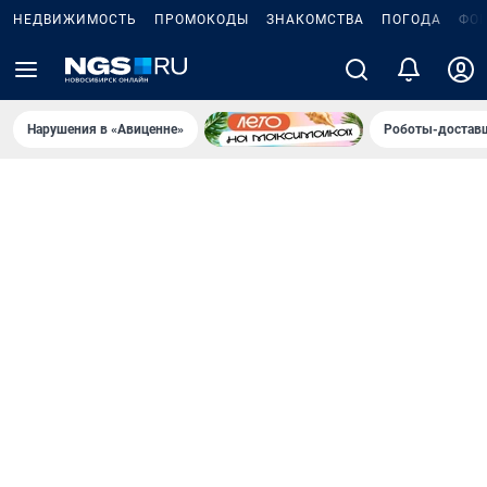
НЕДВИЖИМОСТЬ
ПРОМОКОДЫ
ЗНАКОМСТВА
ПОГОДА
ФО
Нарушения в «Авиценне»
Роботы-доставщ