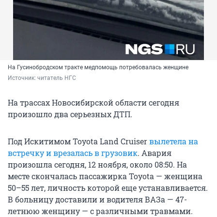
На Гусинобродском тракте медпомощь потребовалась женщине
Источник: 
читатель НГС
На трассах Новосибирской области сегодня
произошло два серьезных ДТП.
Под Искитимом Toyota Land Cruiser
вылетела на
встречку и врезалась в грузовик
. Авария
произошла сегодня, 12 ноября, около 08:50. На
месте скончалась пассажирка Toyota — женщина
50–55 лет, личность которой еще устанавливается.
В больницу доставили и водителя ВАЗа — 47-
летнюю женщину — с различными травмами.