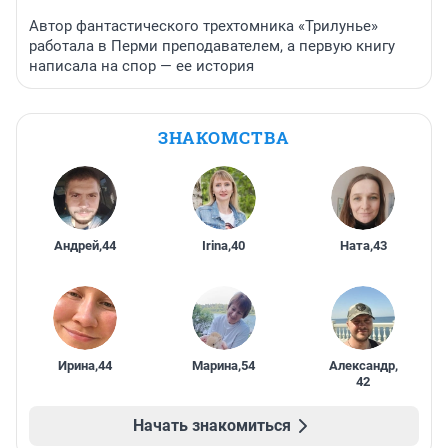
Автор фантастического трехтомника «Трилунье»
работала в Перми преподавателем, а первую книгу
написала на спор — ее история
ЗНАКОМСТВА
Андрей
,
44
Irina
,
40
Ната
,
43
Ирина
,
44
Марина
,
54
Александр
,
42
Начать знакомиться