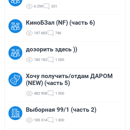
6 299
331
КиноБЗал (NF) (часть 6)
187 683
746
дозорить здесь ))
180 182
1 000
Хочу получить/отдам ДАРОМ
(NEW) (часть 5)
482 908
1 000
Выборная 99/1 (часть 2)
185 314
1 000