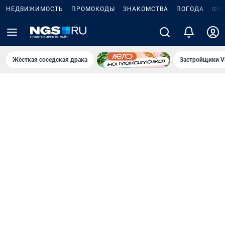
НЕДВИЖИМОСТЬ
ПРОМОКОДЫ
ЗНАКОМСТВА
ПОГОДА
ФО
Жёсткая соседская драка
Застройщики V