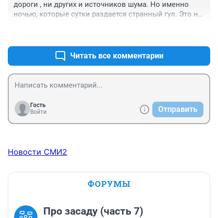
дороги , ни других и источников шума. Но именно 
ночью, которые сутки раздается странный гул. Это не 
самолет(слишком долго) не вертолет(с лишком 
+1
–0
монотонно). И очень страшно. Раньше этого не было.
Читать все комментарии
Гость
Отправить
Войти
Новости СМИ2
ФОРУМЫ
Про засаду (часть 7)