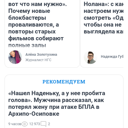
вот что нам нужно».
Нолана»: с как
Почему новые
настроем нужн
блокбастеры
смотреть «Оди
проваливаются, а
чтобы она не
повторы старых
выглядела как
фильмов собирают
полные залы
Алёна Золотухина
Надежда Губар
Журналист НГС
РЕКОМЕНДУЕМ
«Нашел Наденьку, а у нее пробита
голова». Мужчина рассказал, как
потерял жену при атаке БПЛА в
Архипо-Осиповке
9 часов
12 973
2