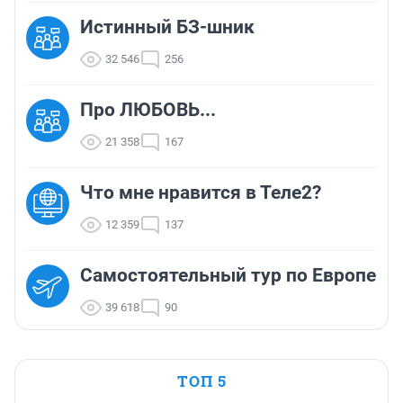
Истинный БЗ-шник
32 546
256
Про ЛЮБОВЬ...
21 358
167
Что мне нравится в Теле2?
12 359
137
Самостоятельный тур по Европе
39 618
90
ТОП 5