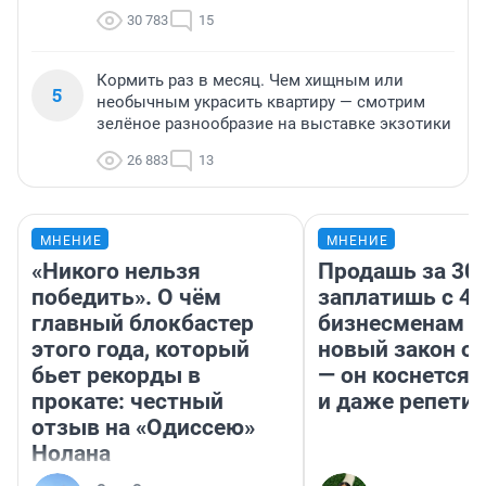
30 783
15
Кормить раз в месяц. Чем хищным или
5
необычным украсить квартиру — смотрим
зелёное разнообразие на выставке экзотики
26 883
13
МНЕНИЕ
МНЕНИЕ
«Никого нельзя
Продашь за 300
победить». О чём
заплатишь с 40
главный блокбастер
бизнесменам г
этого года, который
новый закон о 
бьет рекорды в
— он коснется 
прокате: честный
и даже репети
отзыв на «Одиссею»
Нолана