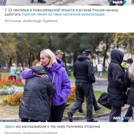
С 23 сентября в Новосибирской области и во всей России начала
работать
горячая линия по теме частичной мобилизации
Источник: 
Александр Ощепков
Здесь
мы рассказывали о тех, кому положена отсрочка
Источник: 
Александр Ощепков