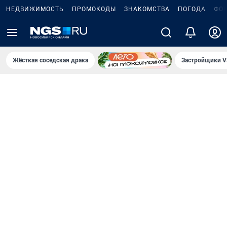
НЕДВИЖИМОСТЬ
ПРОМОКОДЫ
ЗНАКОМСТВА
ПОГОДА
ФО
Жёсткая соседская драка
Застройщики V