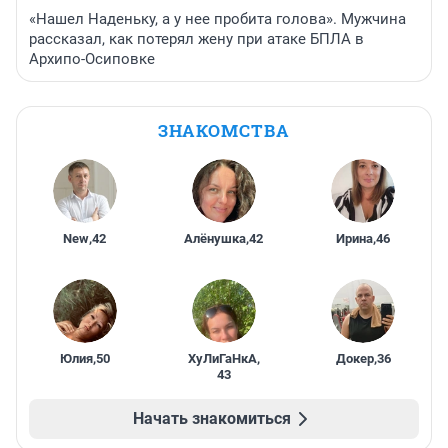
«Нашел Наденьку, а у нее пробита голова». Мужчина
рассказал, как потерял жену при атаке БПЛА в
Архипо-Осиповке
ЗНАКОМСТВА
New
,
42
Алёнушка
,
42
Ирина
,
46
Юлия
,
50
ХуЛиГаНкА
,
Докер
,
36
43
Начать знакомиться