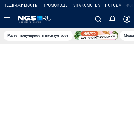
НЕДВИЖИМОСТЬ
ПРОМОКОДЫ
ЗНАКОМСТВА
ПОГОДА
ФО
Растет популярность дискаунтеров
Межд