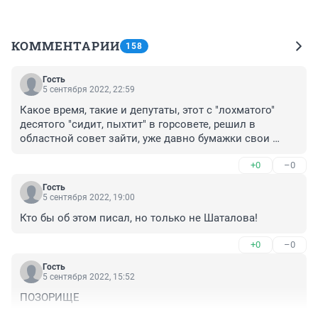
КОММЕНТАРИИ
158
Гость
5 сентября 2022, 22:59
Какое время, такие и депутаты, этот с "лохматого" 
десятого "сидит, пыхтит" в горсовете, решил в 
областной совет зайти, уже давно бумажки свои 
судорожно клеЕт, не на своём округе, только кто их 
+0
–0
читает, Большой вопрос. Тоша, это ли не новость?
Гость
5 сентября 2022, 19:00
Кто бы об этом писал, но только не Шаталова!
+0
–0
Гость
5 сентября 2022, 15:52
ПОЗОРИЩЕ