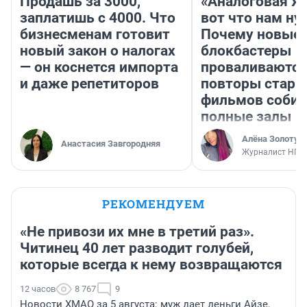
Продашь за 3000,
«Аналоговая ж
заплатишь с 4000. Что
вот что нам ну
бизнесменам готовит
Почему новые
новый закон о налогах
блокбастеры
— он коснется импорта
проваливаются,
и даже репетиторов
повторы стары
фильмов соби
полные залы
Алёна Золотух
Анастасия Завгородняя
Журналист НГС
РЕКОМЕНДУЕМ
«Не привози их мне в третий раз».
Читинец 40 лет разводит голубей,
которые всегда к нему возвращаются
12 часов
8 767
9
Новости ХМАО за 5 августа: муж дает деньги Айзе,