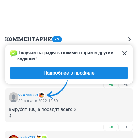
КОММЕНТАРИИ
79
Получай награды за комментарии и другие 
Гость
31 августа 2022, 23:18
задания!
Надо запретить вырубку деревьев, пока новые не 
Подробнее в профиле
приживутся, что на Вокзальной, что в Нарымском
+0
–0
274738869
30 августа 2022, 18:59
Вырубят 100, а посадят всего 2

:(
+0
–0
maska777