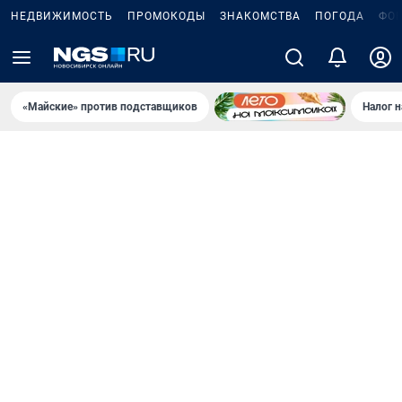
НЕДВИЖИМОСТЬ
ПРОМОКОДЫ
ЗНАКОМСТВА
ПОГОДА
ФО
«Майские» против подставщиков
Налог 