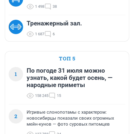
1 498
38
Тренажерный зал.
1 687
6
ТОП 5
По погоде 31 июля можно
1
узнать, какой будет осень, —
народные приметы
158 245
15
Игривые слонопотамы с характером:
2
новосибирцы показали своих огромных
мейн-кунов — фото суровых питомцев