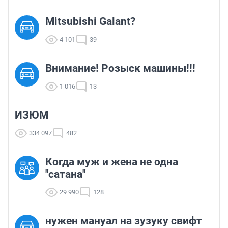
Mitsubishi Galant?
4 101
39
Внимание! Розыск машины!!!
1 016
13
ИЗЮМ
334 097
482
Когда муж и жена не одна
"сатана"
29 990
128
нужен мануал на зузуку свифт