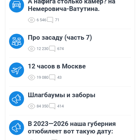
А нафига столько камер? на
Немеровича-Ватутина.
6 546
71
Про засаду (часть 7)
12 230
674
12 часов в Москве
19 080
43
Шлагбаумы и заборы
84 350
414
В 2023—2026 наша губерния
отюбилеет вот такую дату: