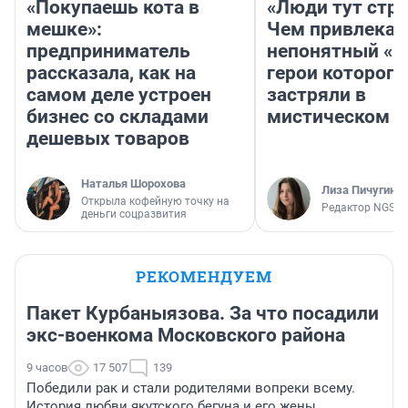
«Покупаешь кота в
«Люди тут стр
мешке»:
Чем привлекае
предприниматель
непонятный «Н
рассказала, как на
герои которого
самом деле устроен
застряли в
бизнес со складами
мистическом о
дешевых товаров
Наталья Шорохова
Лиза Пичугина
Открыла кофейную точку на
Редактор NGS.R
деньги соцразвития
РЕКОМЕНДУЕМ
Пакет Курбаныязова. За что посадили
экс-военкома Московского района
9 часов
17 507
139
Победили рак и стали родителями вопреки всему.
История любви якутского бегуна и его жены