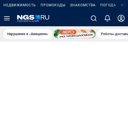
НЕДВИЖИМОСТЬ
ПРОМОКОДЫ
ЗНАКОМСТВА
ПОГОДА
ФО
Нарушения в «Авиценне»
Роботы-доставщ