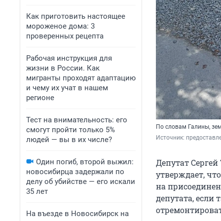
Как приготовить настоящее
мороженое дома: 3
проверенных рецепта
Рабочая инструкция для
жизни в России. Как
мигранты проходят адаптацию
и чему их учат в нашем
регионе
Тест на внимательность: его
По словам Галины, зе
смогут пройти только 5%
Источник: 
предоставл
людей — вы в их числе?
Один погиб, второй выжил:
Депутат Сергей 
новосибирца задержали по
утверждает, чт
делу об убийстве — его искали
на присоединен
35 лет
депутата, если
отремонтироват
На въезде в Новосибирск на