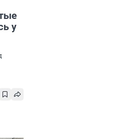
итые
сь у
д