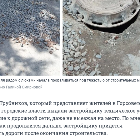
мля рядом с люками начала проваливаться под тяжестью от строительных 
ено Галиной Смирновой
Трубников, который представляет жителей в Горсовете
о городские власти выдали застройщику техническое 
ие к дорожной сети, даже не выезжая на место. По м
 так продолжится дальше, застройщику придется
ь дороги после окончания строительства.