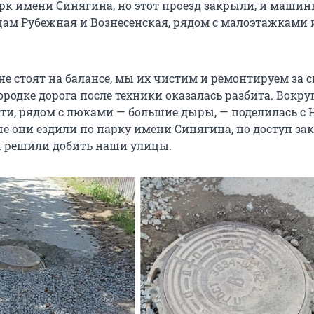
арк имени Синягина, но этот проезд закрыли, и маши
цам Рубежная и Вознесенская, рядом с малоэтажками 
е стоят на балансе, мы их чистим и ремонтируем за с
родке дорога после техники оказалась разбита. Вокру
ети, рядом с люками — большие дыры, — поделилась с 
ше они ездили по парку имени Синягина, но доступ за
 решили добить наши улицы.