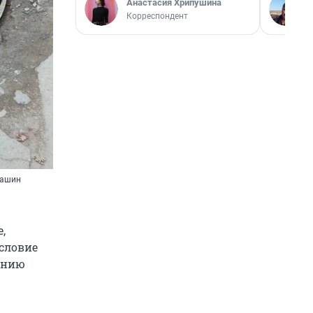
Анастасия Хрипушина
Корреспондент
машин
,
условие
нению