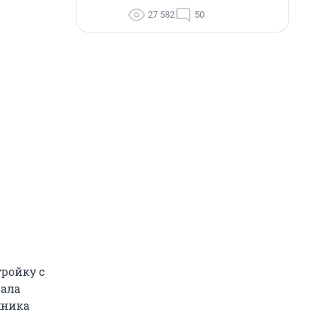
27 582
50
ройку с
чала
хника