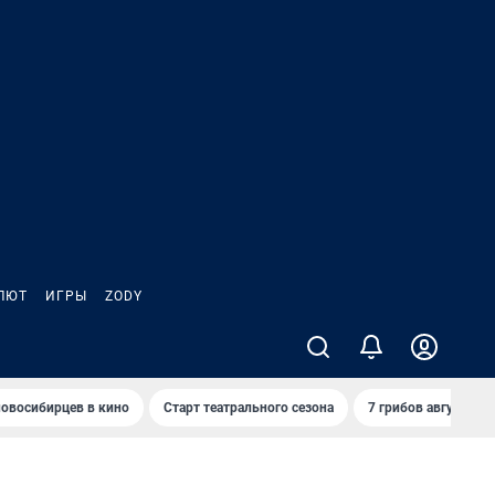
ЛЮТ
ИГРЫ
ZODY
овосибирцев в кино
Старт театрального сезона
7 грибов августа