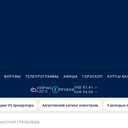
ФОРУМЫ
ТЕЛЕПРОГРАММА
АФИША
ГОРОСКОП
КУРСЫ ВА
USD 81,41
СЕЙЧАС
2
ПРОБКИ
+20°C
EUR 94,06
ики VS прокуратура
Августовский каталог новостроек
5 молодых н
РАНСПОРТ
ПРОБЛЕМА