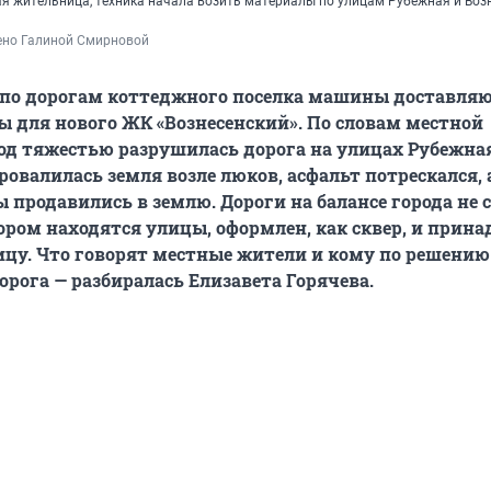
ая жительница, техника начала возить материалы по улицам Рубежная и Воз
ено Галиной Смирновой
 по дорогам коттеджного поселка машины доставля
 для нового ЖК «Вознесенский». По словам местной
д тяжестью разрушилась дорога на улицах Рубежна
ровалилась земля возле люков, асфальт потрескался, 
 продавились в землю. Дороги на балансе города не с
тором находятся улицы, оформлен, как сквер, и прин
цу. Что говорят местные жители и кому по решению
рога — разбиралась Елизавета Горячева.