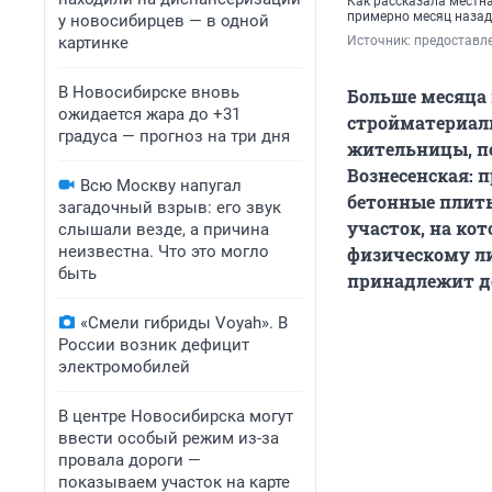
Как рассказала местн
примерно месяц назад
у новосибирцев — в одной
картинке
Источник: 
предоставл
В Новосибирске вновь
Больше месяца
ожидается жара до +31
стройматериалы
градуса — прогноз на три дня
жительницы, по
Вознесенская: п
Всю Москву напугал
бетонные плиты
загадочный взрыв: его звук
участок, на ко
слышали везде, а причина
неизвестна. Что это могло
физическому ли
быть
принадлежит до
«Смели гибриды Voyah». В
России возник дефицит
электромобилей
В центре Новосибирска могут
ввести особый режим из-за
провала дороги —
показываем участок на карте