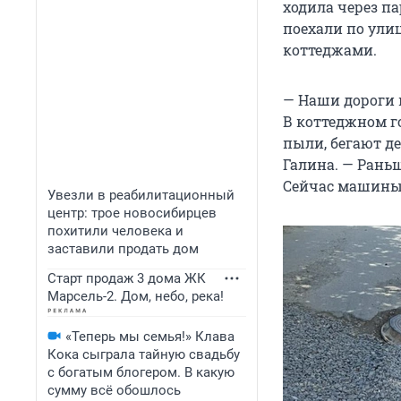
ходила через п
поехали по ули
коттеджами.
— Наши дороги н
В коттеджном го
пыли, бегают д
Галина. — Рань
Сейчас машины
Увезли в реабилитационный
центр: трое новосибирцев
похитили человека и
заставили продать дом
Старт продаж 3 дома ЖК
Марсель-2. Дом, небо, река!
«Теперь мы семья!» Клава
Кока сыграла тайную свадьбу
с богатым блогером. В какую
сумму всё обошлось