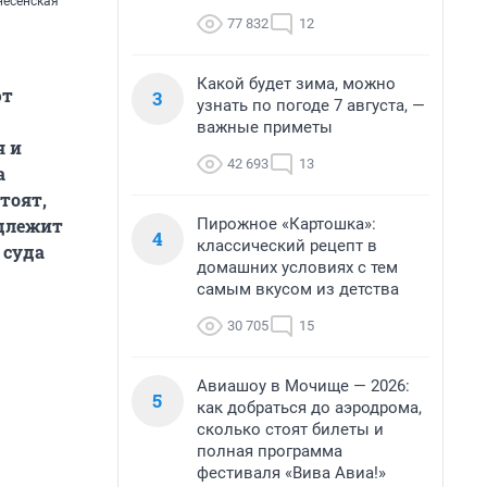
несенская
77 832
12
Какой будет зима, можно
ют
3
узнать по погоде 7 августа, —
важные приметы
я и
42 693
13
а
тоят,
Пирожное «Картошка»:
адлежит
4
классический рецепт в
 суда
домашних условиях с тем
самым вкусом из детства
30 705
15
Авиашоу в Мочище — 2026:
5
как добраться до аэродрома,
сколько стоят билеты и
полная программа
фестиваля «Вива Авиа!»