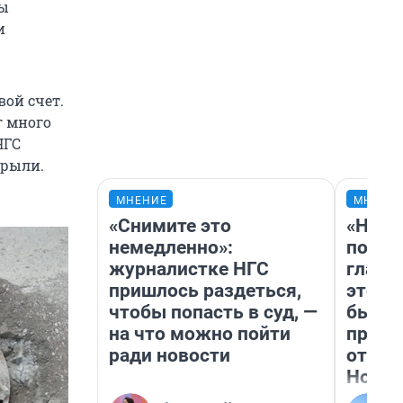
ны
и
вой счет.
г много
НГС
крыли.
МНЕНИЕ
МНЕНИ
«Снимите это
«Нико
немедленно»:
побед
журналистке НГС
главн
пришлось раздеться,
этого
чтобы попасть в суд, —
бьет 
на что можно пойти
прока
ради новости
отзыв
Нолан