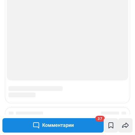
Прайс-лист
О компании
Наши награды
Наши вакансии
Техподдержка
Предвыборная агитация
Статистика канала в MAX
37
Все города сети
Комментарии