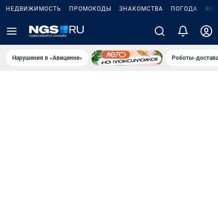
НЕДВИЖИМОСТЬ
ПРОМОКОДЫ
ЗНАКОМСТВА
ПОГОДА
ФО
Нарушения в «Авиценне»
Роботы-доставщ