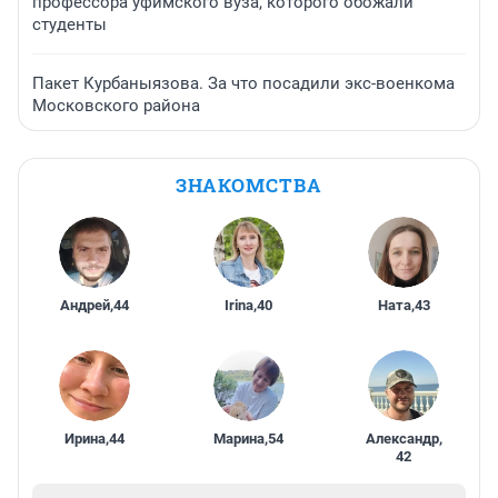
профессора уфимского вуза, которого обожали
студенты
Пакет Курбаныязова. За что посадили экс-военкома
Московского района
ЗНАКОМСТВА
Андрей
,
44
Irina
,
40
Ната
,
43
Ирина
,
44
Марина
,
54
Александр
,
42