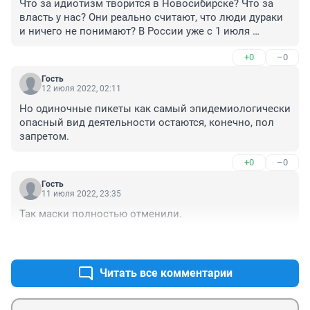
Что за идиотизм творится в Новосибирске? Что за 
власть у нас? Они реально считают, что люди дураки 
и ничего не понимают? В России уже с 1 июля 
отменили все ограничения, а Травников рулит на 
+0
–0
основании каких законов? И что было на набережной 
на день города, можно узнать? Там яблоку негде было 
Гость
упасть и Травников с Локтем это не волновало, а 
12 июля 2022, 02:11
сейчас вдруг вспомнили, что ещё ограничения у нас в 
Но одиночные пикеты как самый эпидемиологически 
городе остались? Хватит позориться перед людьми, 
опасный вид деятельности остаются, конечно, пол 
вас уже никто всерьез не воспринимает, толькоти 
запретом.
делаете, что постоянно врете и изворачиваетесь...
+0
–0
Гость
11 июля 2022, 23:35
Так маски полностью отменили.
+0
–0
Читать все комментарии