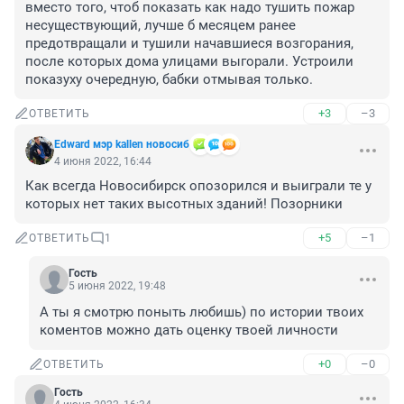
вместо того, чтоб показать как надо тушить пожар 
несуществующий, лучше б месяцем ранее 
предотвращали и тушили начавшиеся возгорания, 
после которых дома улицами выгорали. Устроили 
показуху очередную, бабки отмывая только.
+3
–3
ОТВЕТИТЬ
Edward мэр kallen новосиб
4 июня 2022, 16:44
Как всегда Новосибирск опозорился и выиграли те у 
которых нет таких высотных зданий! Позорники
+5
–1
ОТВЕТИТЬ
1
Гость
5 июня 2022, 19:48
А ты я смотрю поныть любишь) по истории твоих 
коментов можно дать оценку твоей личности
+0
–0
ОТВЕТИТЬ
Гость