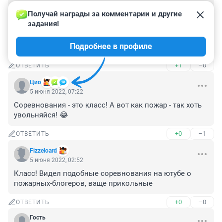
Эй диванные войска, хорош советы давать, а тем 
Получай награды за комментарии и другие 
более критиковать пацанов. Молодцы к чему-то 
задания!
стремятся, показывают молодежи технику навыки, 
мотивируют на спорт. Красавчики! Диванные войска 
Подробнее в профиле
только языком чесать умеют одно место))
+1
–0
ОТВЕТИТЬ
Цио
5 июня 2022, 07:22
Соревнования - это класс! А вот как пожар - так хоть 
увольняйся! 😂
+0
–1
ОТВЕТИТЬ
Fizzeloard
5 июня 2022, 02:52
Класс! Видел подобные соревнования на ютубе о 
пожарных-блогеров, ваще прикольные
+0
–0
ОТВЕТИТЬ
Гость