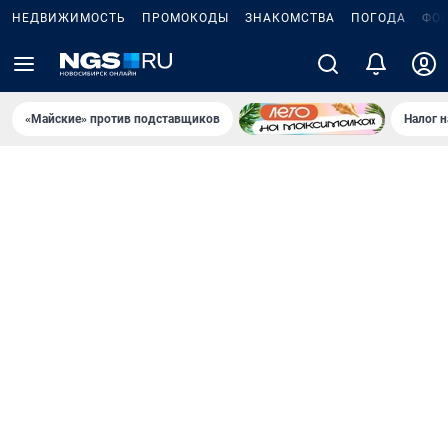
НЕДВИЖИМОСТЬ
ПРОМОКОДЫ
ЗНАКОМСТВА
ПОГОДА
ФО
«Майские» против подставщиков
Налог 