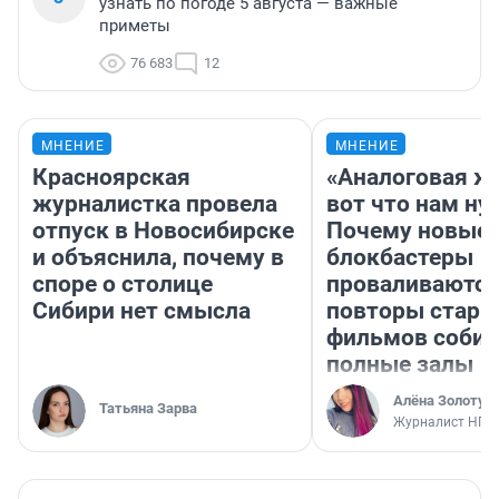
узнать по погоде 5 августа — важные
приметы
76 683
12
МНЕНИЕ
МНЕНИЕ
Красноярская
«Аналоговая ж
журналистка провела
вот что нам ну
отпуск в Новосибирске
Почему новые
и объяснила, почему в
блокбастеры
споре о столице
проваливаются,
Сибири нет смысла
повторы стары
фильмов соби
полные залы
Алёна Золотух
Татьяна Зарва
Журналист НГС