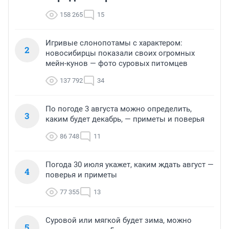
158 265
15
Игривые слонопотамы с характером:
2
новосибирцы показали своих огромных
мейн-кунов — фото суровых питомцев
137 792
34
По погоде 3 августа можно определить,
3
каким будет декабрь, — приметы и поверья
86 748
11
Погода 30 июля укажет, каким ждать август —
4
поверья и приметы
77 355
13
Суровой или мягкой будет зима, можно
5