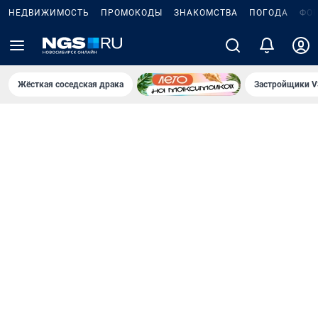
НЕДВИЖИМОСТЬ
ПРОМОКОДЫ
ЗНАКОМСТВА
ПОГОДА
ФО
Жёсткая соседская драка
Застройщики V