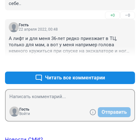
себе..
+0
–0
Гость
22 апреля 2022, 00:48
А лифт и для меня 36-лет редко приезжает в ТЦ, 
только для мам, а вот у меня например голова 
немного кружиться при спуске на экскалаторе и нога 
с проблемой, после работы на ногах энное число лет 
+0
–0
и иногда лифт не приходит и я с матом иду на 
экскалатор вниз, хоть и не в форме курьера
Читать все комментарии
Гость
Отправить
Войти
Новости СМИ2