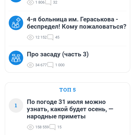
1 806
32
4-я больница им. Гераськова -
беспредел! Кому пожаловаться?
12 152
45
Про засаду (часть 3)
34 677
1 000
ТОП 5
По погоде 31 июля можно
1
узнать, какой будет осень, —
народные приметы
158 559
15