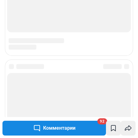
Наши вакансии
Техподдержка
Предвыборная агитация
Статистика канала в MAX
Все города сети
Мобильное приложение
Google Play
App Store
92
App Gallery
RuStore
Комментарии