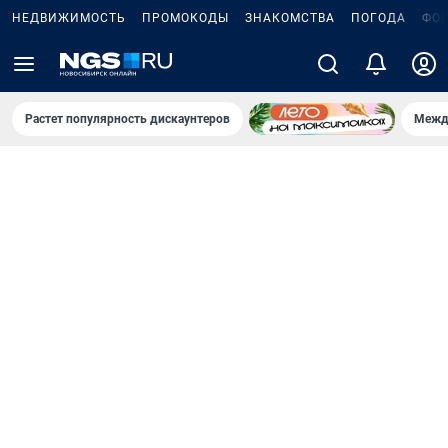
НЕДВИЖИМОСТЬ
ПРОМОКОДЫ
ЗНАКОМСТВА
ПОГОДА
ФО
Растет популярность дискаунтеров
Межд