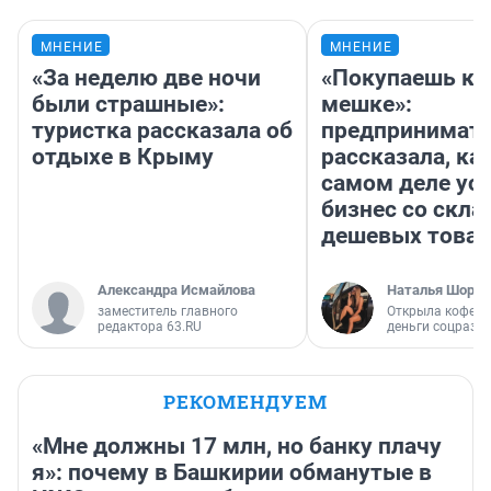
МНЕНИЕ
МНЕНИЕ
«За неделю две ночи
«Покупаешь ко
были страшные»:
мешке»:
туристка рассказала об
предпринимат
отдыхе в Крыму
рассказала, как
самом деле ус
бизнес со скл
дешевых това
Александра Исмайлова
Наталья Шорох
заместитель главного
Открыла кофейн
редактора 63.RU
деньги соцразв
РЕКОМЕНДУЕМ
«Мне должны 17 млн, но банку плачу
я»: почему в Башкирии обманутые в