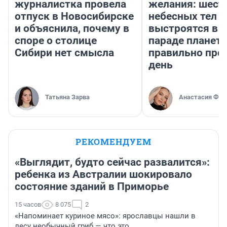
журналистка провела
желания: шест
отпуск в Новосибирске
небесных тел
и объяснила, почему в
выстроятся в 
споре о столице
параде планет 
Сибири нет смысла
правильно про
день
Татьяна Зарва
Анастасия Фил
РЕКОМЕНДУЕМ
«Выглядит, будто сейчас развалится»:
ребенка из Австралии шокировало
состояние зданий в Приморье
15 часов
8 075
2
«Напоминает куриное мясо»: ярославцы нашли в
лесу необычный гриб — что это