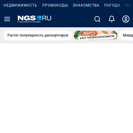
НЕДВИЖИМОСТЬ
ПРОМОКОДЫ
ЗНАКОМСТВА
ПОГОДА
ФО
Растет популярность дискаунтеров
Межд