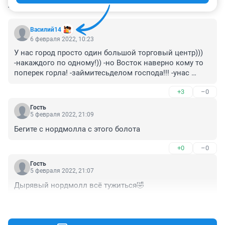
КОММЕНТАРИИ
110
Василий14
6 февраля 2022, 10:23
У нас город просто один большой торговый центр))) 
-накаждого по одному!)) -но Восток наверно кому то 
поперек горла! -займитесьделом господа!!! -унас 
производство уничтожено в ноль! -не хотите 
+3
–0
восстанавливать заводы и фабрики??? -вместо 
занятием дележки рынка??? Это видно 
Гость
невооруженным глазом что безопасность и тп не 
5 февраля 2022, 21:09
причем!!!
Бегите с нордмолла с этого болота
+0
–0
Гость
5 февраля 2022, 21:07
Дырявый нордмолл всё тужиться🤣
+0
–0