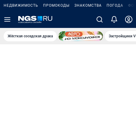
НЕДВИЖИМОСТЬ
ПРОМОКОДЫ
ЗНАКОМСТВА
ПОГОДА
ФО
Жёсткая соседская драка
Застройщики V