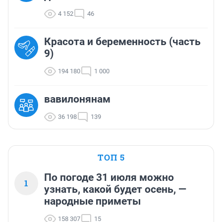
4 152
46
Красота и беременность (часть
9)
194 180
1 000
вавилонянам
36 198
139
ТОП 5
По погоде 31 июля можно
1
узнать, какой будет осень, —
народные приметы
158 307
15