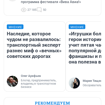
программа фестиваля «Вива Авиа!»
27 185
50
МНЕНИЕ
МНЕНИЕ
Наследие, которое
«Игрушки боль
чудом не развалилось:
герои истории»
транспортный эксперт
учит пятая час
разнес миф о «вечных»
популярной де
советских дорогах
франшизы и п
она полезна в
Олег Арефьев
Блогер, предприниматель,
Мария Тищенк
владелец в транспортном
Обозреватель
бизнесе
РЕКОМЕНДУЕМ