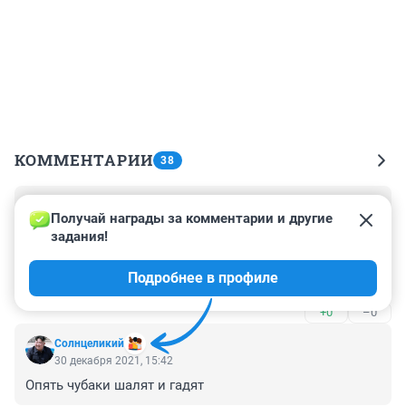
КОММЕНТАРИИ
38
Гость
31 декабря 2021, 10:55
Получай награды за комментарии и другие 
задания!
Сначала учения проводились в Красноярске, теперь в 
Новосибирске. Это что за "минирования"? Почему не 
Подробнее в профиле
ищут и не находят тогда тех, кто"звонит"? Одно из 
двух: или нас за дураков держат, или это средство 
+0
–0
нас нервировать.
Солнцеликий
30 декабря 2021, 15:42
Опять чубаки шалят и гадят