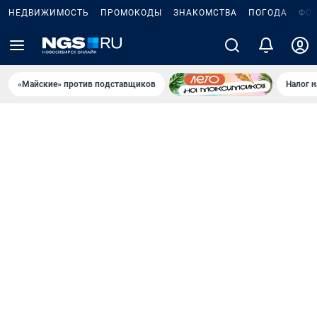
НЕДВИЖИМОСТЬ
ПРОМОКОДЫ
ЗНАКОМСТВА
ПОГОДА
ФО
«Майские» против подставщиков
Налог 