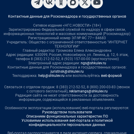
Контактные данные для Роскомнадзора и государственных органов
Сетевое издание «НГС.НОВОСТИ» (18+)
Зарегистрировано Федеральной службой по надзору в сфере связи,
информационных технологий и массовых коммуникаций (Роскомнадзор)
Регистрационный номер ЭЛ № ФС 77— 84683
Учредитель: Общество с ограниченной ответственностью "ИНТЕРНЕТ
ТЕХНОЛОГИИ"
Главный редактор: Громкова Елена Александровна
Адрес редакции: 630099, Россия, Новосибирск, ул. Ленина, д. 12, 6 этаж,
телефон 8 (383) 212-52-52, 8 (923) 157-00-00 (круглосуточно)
Электронный адрес редакции:
ngs@shkulev.ru
Контактные данные для Роскомнадзора и государственных органов:
juristnsk@shkulev.ru
Техподдержка:
help@shkulev.ru
или воспользуйтесь
веб-формой
Связаться с отделом продаж: 8 (383) 212-52-52, 8 (800) 200-03-83 (звонок
с сотового бесплатный),
reklamangs@shkulev.ru
Редакция сайта не несет ответственности за достоверность
информации, содержащейся в рекламных объявлениях.
Особенности эксплуатации (использования) веб-портала регулируются:
Руководством пользователя
Описанием функциональных характеристик ПО
Условиями использования веб-портала и политикой
конфиденциальности персональных данных
Веб-портал распространяется в виде интернет-сервиса, специальные