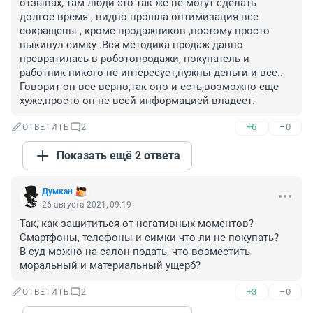
отзывах, там люди это так же не могут сделать 
долгое время , видно прошла оптимизация все 
сокращены , кроме продажников ,поэтому просто 
выкинул симку .Вся методика продаж давно 
превратилась в роботопродажи, покупатель и 
работник никого не интересует,нужны деньги и все.. 
Говорит он все верно,так оно и есть,возможно еще 
хуже,просто он не всей информацией владеет.
+6
–0
ОТВЕТИТЬ
2
Показать ещё 2 ответа
Думкан
26 августа 2021, 09:19
Так, как защититься от негативных моментов? 
Смартфоны, телефоны и симки что ли не покупать? 

В суд можно на салон подать, что возместить 
моральный и материальный ущерб?
+3
–0
ОТВЕТИТЬ
2