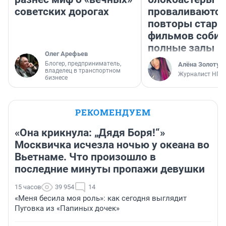
советских дорогах
проваливаются,
повторы стары
фильмов соби
полные залы
Олег Арефьев
Блогер, предприниматель,
Алёна Золотух
владелец в транспортном
Журналист НГС
бизнесе
РЕКОМЕНДУЕМ
«Она крикнула: „Дядя Боря!“»
Москвичка исчезла ночью у океана во
Вьетнаме. Что произошло в
последние минуты пропажи девушки
15 часов
39 954
14
«Меня бесила моя роль»: как сегодня выглядит
Пуговка из «Папиных дочек»