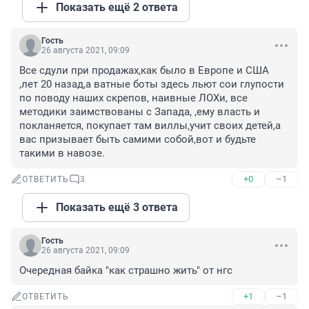
Показать ещё 2 ответа
Гость
26 августа 2021, 09:09
Все сдули при продажах,как было в Европе и США 
,лет 20 назад,а ватные боты здесь льют сои глупости 
по поводу наших скрепов, наивные ЛОХи, все 
методики заимствованы с Запада, ,ему власть и 
покланяется, покупает там виллы,учит своих детей,а 
вас призывает быть самими собой,вот и будьте 
такими в навозе.
+0
–1
ОТВЕТИТЬ
3
Показать ещё 3 ответа
Гость
26 августа 2021, 09:09
Очередная байка "как страшно жить" от нгс
+1
–1
ОТВЕТИТЬ