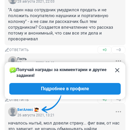
28 августа 2021, 22:03
"А один наш сотрудник умудрился продать и не 
положить покупателю наушники и портативную 
колонку" - а не сам ли рассказчик был тем 
сотрудником? Создается впечатление что рассказ 
потому и анонимный, что сам все эти дела и 
проворачивал
+0
–0
ОТВЕТИТЬ
Гость
27 августа 2021, 00:41
Получай награды за комментарии и другие 
Сын работал - и работает в разных салонах связи - от 
задания!
менеджера до руководителя - и подобного безобразия 
на его работе - я не припомню. Видимо - коллектив 
Подробнее в профиле
коллективу рознь...
+0
–0
ОТВЕТИТЬ
БигАлекс
26 августа 2021, 13:21
началось нытьё, мол довели страну... фиг вам, от нас 
это зависит, не хочешь обманывать найди 