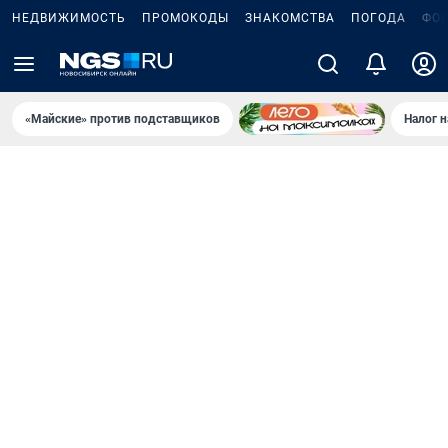
НЕДВИЖИМОСТЬ
ПРОМОКОДЫ
ЗНАКОМСТВА
ПОГОДА
ФО
«Майские» против подставщиков
Налог 