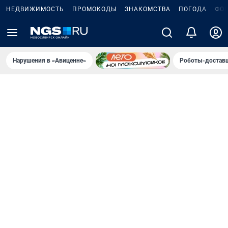
НЕДВИЖИМОСТЬ
ПРОМОКОДЫ
ЗНАКОМСТВА
ПОГОДА
ФО
Нарушения в «Авиценне»
Роботы-доставщ