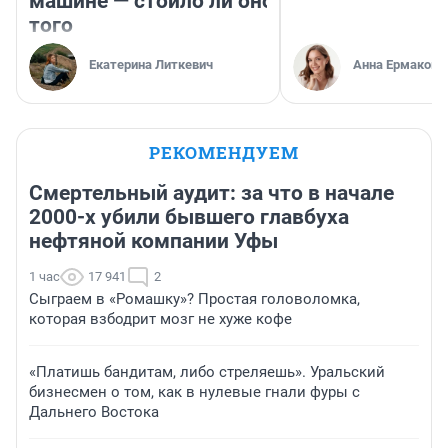
машине — стоило ли оно
того
Екатерина Литкевич
Анна Ермакова
РЕКОМЕНДУЕМ
Смертельный аудит: за что в начале
2000-х убили бывшего главбуха
нефтяной компании Уфы
1 час
17 941
2
Сыграем в «Ромашку»? Простая головоломка,
которая взбодрит мозг не хуже кофе
«Платишь бандитам, либо стреляешь». Уральский
бизнесмен о том, как в нулевые гнали фуры с
Дальнего Востока