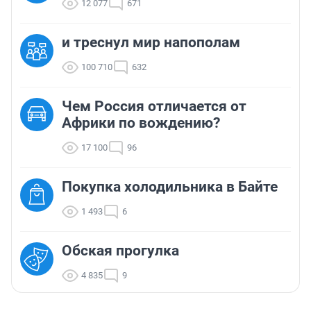
12 077
671
и треснул мир напополам
100 710
632
Чем Россия отличается от
Африки по вождению?
17 100
96
Покупка холодильника в Байте
1 493
6
Обская прогулка
4 835
9