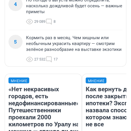
По погоде 8 августа можно определить,
4
насколько дождливой будет осень — важные
приметы
29 089
8
Кормить раз в месяц. Чем хищным или
5
необычным украсить квартиру — смотрим
зелёное разнообразие на выставке экзотики
27 532
17
МНЕНИЕ
МНЕНИЕ
«Нет некрасивых
Как вернуть де
городов, есть
после закрыти
недофинансированные».
ипотеки? Эксп
Путешественники
назвала способ
проехали 2000
котором знают
километров по Уралу на
не все