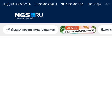
НЕДВИЖИМОСТЬ
ПРОМОКОДЫ
ЗНАКОМСТВА
ПОГОДА
ФО
«Майские» против подставщиков
Налог 