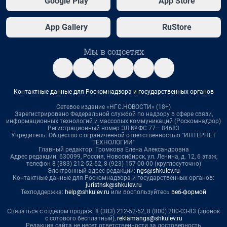
Google Play
App Store
App Gallery
RuStore
Мы в соцсетях
Контактные данные для Роскомнадзора и государственных органов
Сетевое издание «НГС.НОВОСТИ» (18+)
Зарегистрировано Федеральной службой по надзору в сфере связи,
информационных технологий и массовых коммуникаций (Роскомнадзор)
Регистрационный номер ЭЛ № ФС 77— 84683
Учредитель: Общество с ограниченной ответственностью "ИНТЕРНЕТ
ТЕХНОЛОГИИ"
Главный редактор: Громкова Елена Александровна
Адрес редакции: 630099, Россия, Новосибирск, ул. Ленина, д. 12, 6 этаж,
телефон 8 (383) 212-52-52, 8 (923) 157-00-00 (круглосуточно)
Электронный адрес редакции:
ngs@shkulev.ru
Контактные данные для Роскомнадзора и государственных органов:
juristnsk@shkulev.ru
Техподдержка:
help@shkulev.ru
или воспользуйтесь
веб-формой
Связаться с отделом продаж: 8 (383) 212-52-52, 8 (800) 200-03-83 (звонок
с сотового бесплатный),
reklamangs@shkulev.ru
Редакция сайта не несет ответственности за достоверность