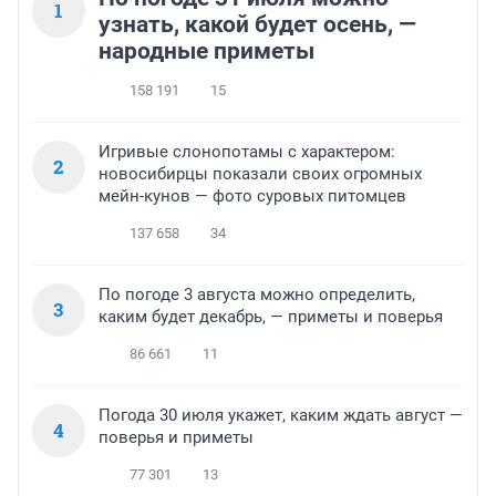
1
узнать, какой будет осень, —
народные приметы
158 191
15
Игривые слонопотамы с характером:
2
новосибирцы показали своих огромных
мейн-кунов — фото суровых питомцев
137 658
34
По погоде 3 августа можно определить,
3
каким будет декабрь, — приметы и поверья
86 661
11
Погода 30 июля укажет, каким ждать август —
4
поверья и приметы
77 301
13