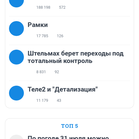
188 198
572
Рамки
17 785
126
Штельмах берет переходы под
тотальный контроль
8 831
92
Теле2 и "Детализация"
11 179
43
ТОП 5
По погоде 31 июля можно