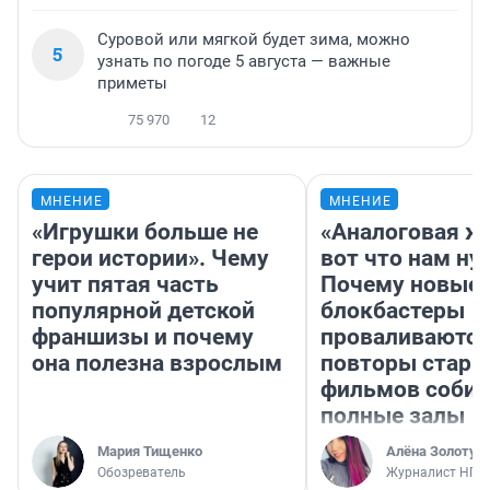
Суровой или мягкой будет зима, можно
5
узнать по погоде 5 августа — важные
приметы
75 970
12
МНЕНИЕ
МНЕНИЕ
«Игрушки больше не
«Аналоговая ж
герои истории». Чему
вот что нам ну
учит пятая часть
Почему новые
популярной детской
блокбастеры
франшизы и почему
проваливаются,
она полезна взрослым
повторы стары
фильмов соби
полные залы
Мария Тищенко
Алёна Золотух
Обозреватель
Журналист НГС