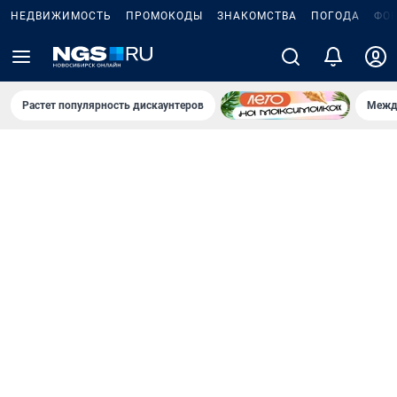
НЕДВИЖИМОСТЬ
ПРОМОКОДЫ
ЗНАКОМСТВА
ПОГОДА
ФО
Растет популярность дискаунтеров
Межд