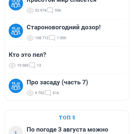
52 974
556
Староновогодний дозор!
108 712
1 000
Кто это пел?
19 583
13
Про засаду (часть 7)
9 792
616
ТОП 5
По погоде 3 августа можно
1