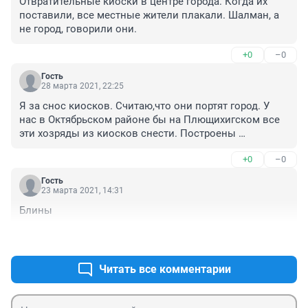
Отвратительные киоски в центре города. Когда их 
поставили, все местные жители плакали. Шалман, а 
не город, говорили они.
+0
–0
Гость
28 марта 2021, 22:25
Я за снос киосков. Считаю,что они портят город. У 
нас в Октябрьском районе бы на Плющихигском все 
эти хозряды из киосков снести. Построены 
прекрасные торговые центры Панорама,Лазурный. 
+0
–0
Там бы и арендовали места.
Гость
23 марта 2021, 14:31
Блины
+0
–0
Читать все комментарии