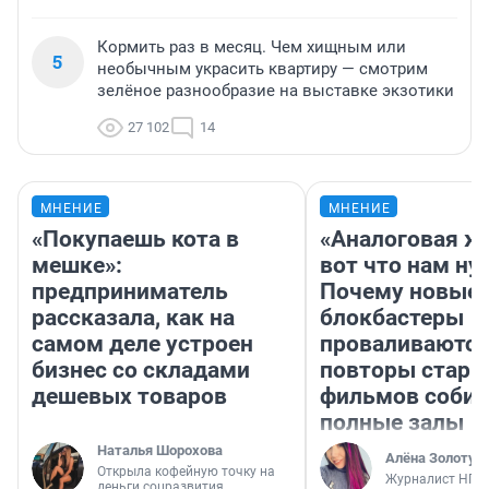
Кормить раз в месяц. Чем хищным или
5
необычным украсить квартиру — смотрим
зелёное разнообразие на выставке экзотики
27 102
14
МНЕНИЕ
МНЕНИЕ
«Покупаешь кота в
«Аналоговая ж
мешке»:
вот что нам ну
предприниматель
Почему новые
рассказала, как на
блокбастеры
самом деле устроен
проваливаются,
бизнес со складами
повторы стары
дешевых товаров
фильмов соби
полные залы
Наталья Шорохова
Алёна Золотух
Открыла кофейную точку на
Журналист НГС
деньги соцразвития