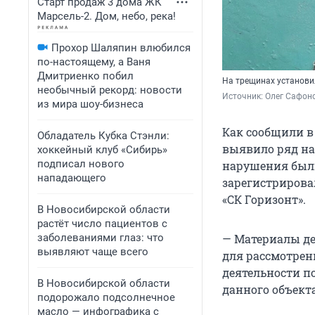
Старт продаж 3 дома ЖК
Марсель-2. Дом, небо, река!
Прохор Шаляпин влюбился
по-настоящему, а Ваня
Дмитриенко побил
На трещинах установи
необычный рекорд: новости
Источник: 
Олег Сафон
из мира шоу-бизнеса
Как сообщили в
Обладатель Кубка Стэнли:
выявило ряд н
хоккейный клуб «Сибирь»
подписал нового
нарушения были
нападающего
зарегистрировал
«СК Горизонт».
В Новосибирской области
растёт число пациентов с
заболеваниями глаз: что
— Материалы де
выявляют чаще всего
для рассмотрен
деятельности п
В Новосибирской области
данного объект
подорожало подсолнечное
масло — инфографика с