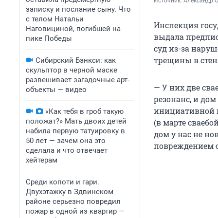
Источник: 
Александр 
записку и послание сыну. Что
с телом Натальи
Инспекция госу
Наговициной, погибшей на
выдала предпис
пике Победы
суд из-за нару
трещины в стена
Сибирский Бэнкси: как
скульптор в черной маске
развешивает загадочные арт-
— У них две сва
объекты — видео
резонанс, и дом
инициативной г
«Как тебя в гроб такую
положат?» Мать двоих детей
(в марте сваеб
набила первую татуировку в
дом у нас не но
50 лет — зачем она это
повреждением с
сделала и что отвечает
хейтерам
Среди копоти и гари.
Двухэтажку в Здвинском
районе серьезно повредил
пожар в одной из квартир —