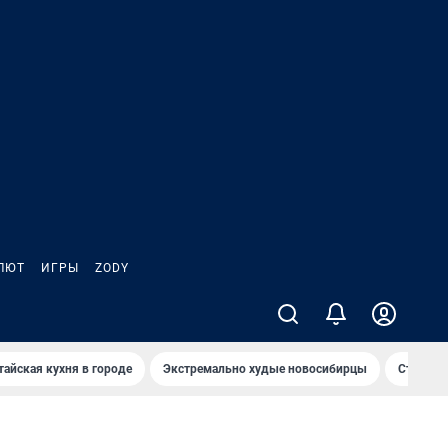
ЛЮТ
ИГРЫ
ZODY
тайская кухня в городе
Экстремально худые новосибирцы
Старт те