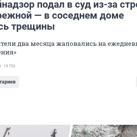
надзор подал в суд из-за ст
режной — в соседнем доме
сь трещины
тели два месяца жаловались на ежедне
ения»
19 753
тариев