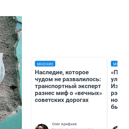
МНЕНИЕ
МНЕНИ
Наследие, которое
«Поче
чудом не развалилось:
улыба
транспортный эксперт
Извес
разнес миф о «вечных»
рэпер
советских дорогах
новос
было
Олег Арефьев