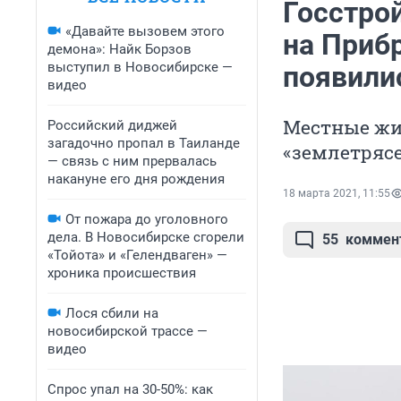
Госстрой
«Давайте вызовем этого
на Приб
демона»: Найк Борзов
выступил в Новосибирске —
появили
видео
Местные жи
Российский диджей
загадочно пропал в Таиланде
«землетряс
— связь с ним прервалась
накануне его дня рождения
18 марта 2021, 11:55
От пожара до уголовного
дела. В Новосибирске сгорели
55
коммен
«Тойота» и «Гелендваген» —
хроника происшествия
Лося сбили на
новосибирской трассе —
видео
Спрос упал на 30-50%: как