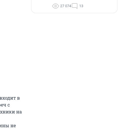
27 074
13
входит в
еч с
ехники на
ины не