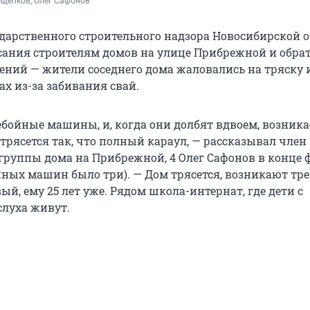
Ощепков, Олег Сафонов
дарственного строительного надзора Новосибирской 
ания строителям домов на улице Прибрежной и обрат
шений — жители соседнего дома жаловались на тряску 
х из-за забивания свай.
ебойные машины, и, когда они долбят вдвоем, возника
 трясется так, что полный караул, — рассказывал член
руппы дома на Прибрежной, 4 Олег Сафонов в конце 
ойных машин было три). — Дом трясется, возникают т
вый, ему 25 лет уже. Рядом школа-интернат, где дети с
луха живут.