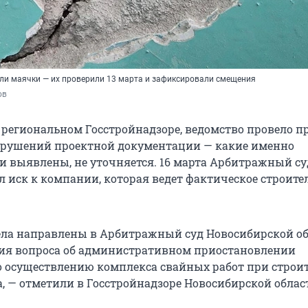
ли маячки — их проверили 13 марта и зафиксировали смещения
ов
 региональном Госстройнадзоре, ведомство провело п
арушений проектной документации — какие именно
 выявлены, не уточняется. 16 марта Арбитражный су
 иск к компании, которая ведет фактическое строител
ла направлены в Арбитражный суд Новосибирской о
ия вопроса об административном приостановлении
о осуществлению комплекса свайных работ при строи
а, — отметили в Госстройнадзоре Новосибирской облас