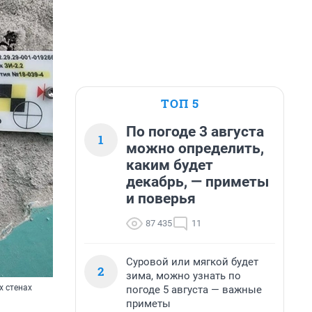
ТОП 5
По погоде 3 августа
1
можно определить,
каким будет
декабрь, — приметы
и поверья
87 435
11
Суровой или мягкой будет
2
зима, можно узнать по
х стенах
погоде 5 августа — важные
приметы