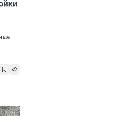
ройки
вные