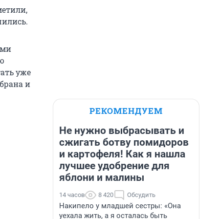
метили,
шились.
ями
ию
ать уже
обрана и
РЕКОМЕНДУЕМ
Не нужно выбрасывать и
сжигать ботву помидоров
и картофеля! Как я нашла
лучшее удобрение для
яблони и малины
14 часов
8 420
Обсудить
Накипело у младшей сестры: «Она
уехала жить, а я осталась быть