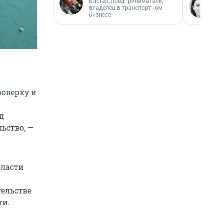
Блогер, предприниматель,
владелец в транспортном
бизнесе
роверку и
д
ьство, —
бласти
тельстве
ти.