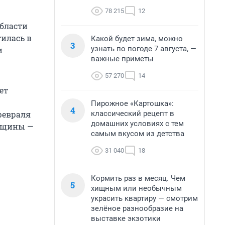
78 215
12
области
илась в
Какой будет зима, можно
3
узнать по погоде 7 августа, —
и
важные приметы
57 270
14
ет
Пирожное «Картошка»:
4
классический рецепт в
февраля
домашних условиях с тем
рещины —
самым вкусом из детства
31 040
18
Кормить раз в месяц. Чем
5
хищным или необычным
украсить квартиру — смотрим
зелёное разнообразие на
выставке экзотики