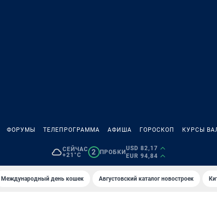
ФОРУМЫ
ТЕЛЕПРОГРАММА
АФИША
ГОРОСКОП
КУРСЫ ВА
USD 82,17
СЕЙЧАС
2
ПРОБКИ
+21°C
EUR 94,84
Международный день кошек
Августовский каталог новостроек
Ки