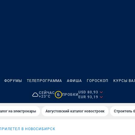
ФОРУМЫ
ТЕЛЕПРОГРАММА
АФИША
ГОРОСКОП
КУРСЫ ВА
USD 80,93
СЕЙЧАС
6
ПРОБКИ
+23°C
EUR 93,19
алог на электрокары
Августовский каталог новостроек
Строитель б
ПРИЛЕТЕЛ В НОВОСИБИРСК