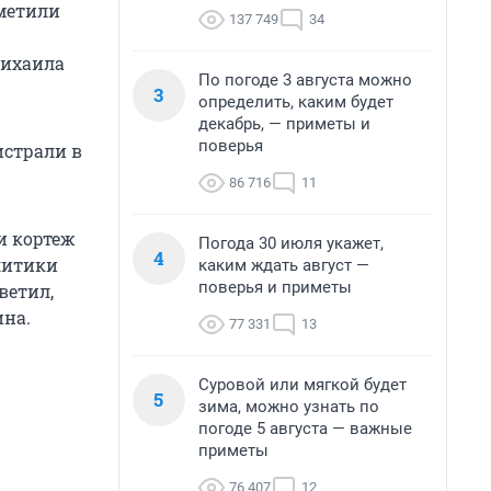
аметили
137 749
34
Михаила
По погоде 3 августа можно
3
определить, каким будет
декабрь, — приметы и
поверья
истрали в
86 716
11
и кортеж
Погода 30 июля укажет,
4
литики
каким ждать август —
поверья и приметы
ветил,
на.
77 331
13
Суровой или мягкой будет
5
зима, можно узнать по
погоде 5 августа — важные
приметы
76 407
12