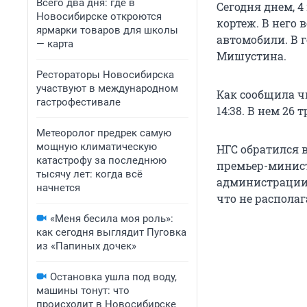
Всего два дня: где в
Сегодня днем, 
Новосибирске откроются
кортеж. В него
ярмарки товаров для школы
автомобили. В 
— карта
Мишустина.
Рестораторы Новосибирска
участвуют в международном
Как сообщила ч
гастрофестивале
14:38. В нем 26
Метеоролог предрек самую
мощную климатическую
НГС обратился 
катастрофу за последнюю
премьер-минис
тысячу лет: когда всё
администрации 
начнется
что не распола
«Меня бесила моя роль»:
как сегодня выглядит Пуговка
из «Папиных дочек»
Остановка ушла под воду,
машины тонут: что
происходит в Новосибирске