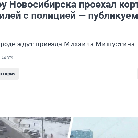
ру Новосибирска проехал кор
илей с полицией — публикуе
городе ждут приезда Михаила Мишустина
44 379
нтария