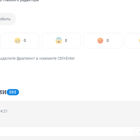
ь главного редактора
обиль
0
0
0
ыделите фрагмент и нажмите Ctrl+Enter
ИИ
202
14:21