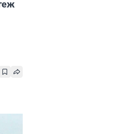
теж
м