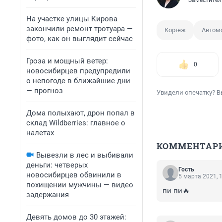
Заместител
На участке улицы Кирова
закончили ремонт тротуара —
Кортеж
Автом
фото, как он выглядит сейчас
Гроза и мощный ветер:
0
новосибирцев предупредили
о непогоде в ближайшие дни
— прогноз
Увидели опечатку? В
Дома полыхают, дрон попал в
склад Wildberries: главное о
налетах
КОММЕНТАР
Вывезли в лес и выбивали
деньги: четверых
Гость
новосибирцев обвинили в
5 марта 2021, 
похищении мужчины — видео
пи пи🔥
задержания
Девять домов до 30 этажей: