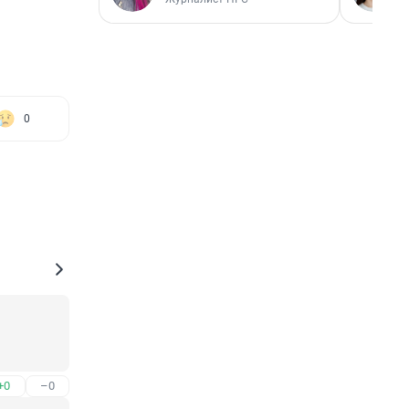
0
+0
–0