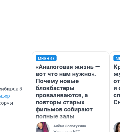
МНЕНИЕ
МНЕНИ
«Аналоговая жизнь —
Красн
вот что нам нужно».
журна
Почему новые
отпус
блокбастеры
и объ
сибирск 5
проваливаются, а
споре
мьер
повторы старых
Сибир
тор» и
фильмов собирают
полные залы
Алёна Золотухина
Журналист НГС