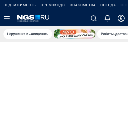
НЕДВИЖИМОСТЬ
ПРОМОКОДЫ
ЗНАКОМСТВА
ПОГОДА
ФО
Нарушения в «Авиценне»
Роботы-доставщ