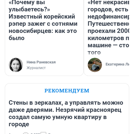
«Почему вы
«Нет некрасив
улыбаетесь?»
городов, есть
Известный корейский
недофинансиро
рэпер зажег с сотнями
Путешественн
новосибирцев: как это
проехали 2000
было
километров по 
машине — стои
того
Нина Раневская
Екатерина Лит
Журналист
РЕКОМЕНДУЕМ
Стены в зеркалах, а управлять можно
даже дверями. Незрячий красноярец
создал самую умную квартиру в
городе