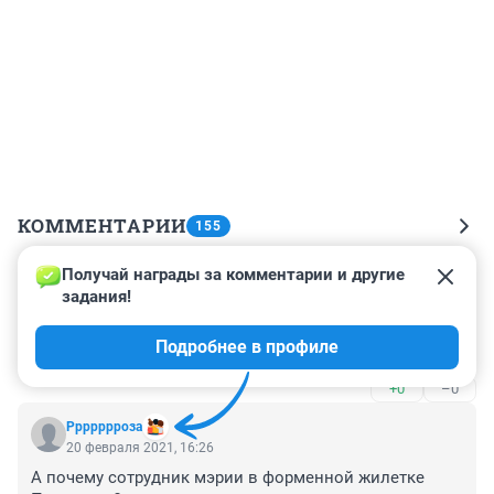
КОММЕНТАРИИ
155
Получай награды за комментарии и другие 
Гость
20 февраля 2021, 19:59
задания!
Хотя, к слову, коллега годится в матери новому 
Подробнее в профиле
начальнику департамента... Спасибо, поржал
+0
–0
Ррррррроза
20 февраля 2021, 16:26
А почему сотрудник мэрии в форменной жилетке 