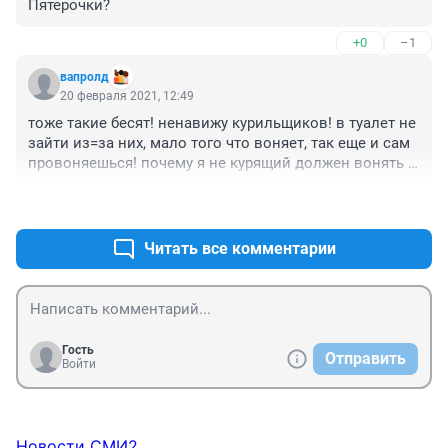
Пятерочки?
+0
–1
вапролд
20 февраля 2021, 12:49
тоже такие бесят! ненавижу курильщиков! в туалет не 
зайти из=за них, мало того что воняет, так еще и сам 
провоняешься! почему я не курящий должен вонять 
этим д**р***м!?
+3
–2
Читать все комментарии
Гость
Отправить
Войти
Новости СМИ2