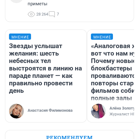
приметы
28 264
7
МНЕНИЕ
МНЕНИЕ
Звезды услышат
«Аналоговая ж
желания: шесть
вот что нам ну
небесных тел
Почему новые
выстроятся в линию на
блокбастеры
параде планет — как
проваливаются,
правильно провести
повторы стары
день
фильмов соби
полные залы
Алёна Золотух
Анастасия Филимонова
Журналист НГС
РЕКОМЕНДУЕМ