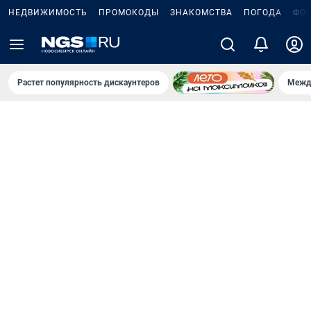
НЕДВИЖИМОСТЬ
ПРОМОКОДЫ
ЗНАКОМСТВА
ПОГОДА
ФО
Растет популярность дискаунтеров
Межд