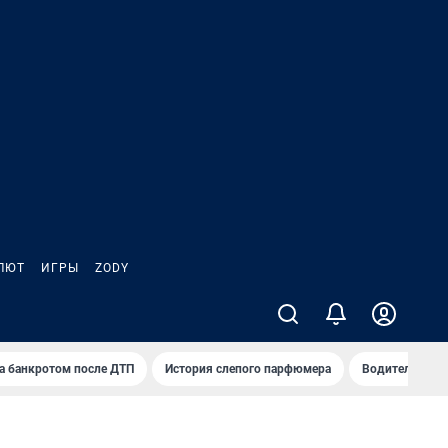
ЛЮТ
ИГРЫ
ZODY
а банкротом после ДТП
История слепого парфюмера
Водители пер