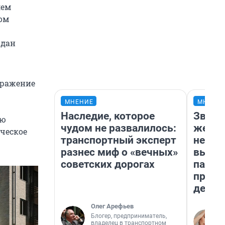
лем
лом
ждан
ображение
МНЕНИЕ
МНЕНИ
Наследие, которое
Звезд
ую
чудом не развалилось:
желан
ическое
транспортный эксперт
небес
разнес миф о «вечных»
выстр
советских дорогах
парад
прави
день
Олег Арефьев
Блогер, предприниматель,
владелец в транспортном