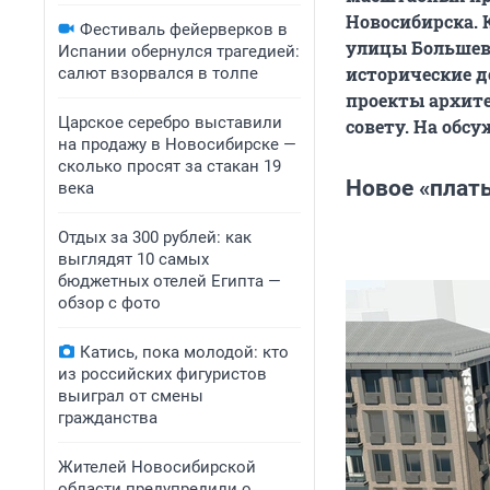
Новосибирска. 
Фестиваль фейерверков в
улицы Большеви
Испании обернулся трагедией:
исторические д
салют взорвался в толпе
проекты архит
Царское серебро выставили
совету. На обс
на продажу в Новосибирске —
сколько просят за стакан 19
Новое «плат
века
Отдых за 300 рублей: как
выглядят 10 самых
бюджетных отелей Египта —
обзор с фото
Катись, пока молодой: кто
из российских фигуристов
выиграл от смены
гражданства
Жителей Новосибирской
области предупредили о