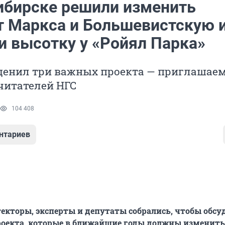
ибирске решили изменить
т Маркса и Большевистскую 
и высотку у «Ройял Парка»
оценил три важных проекта — приглашае
читателей НГС
104 408
нтариев
текторы, эксперты и депутаты собрались, чтобы обсу
оекта, которые в ближайшие годы должны изменить