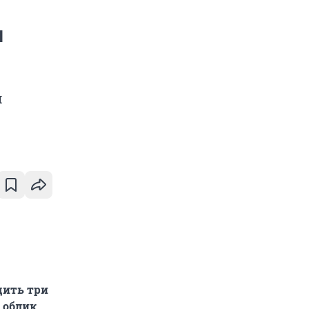
и
м
дить три
 облик