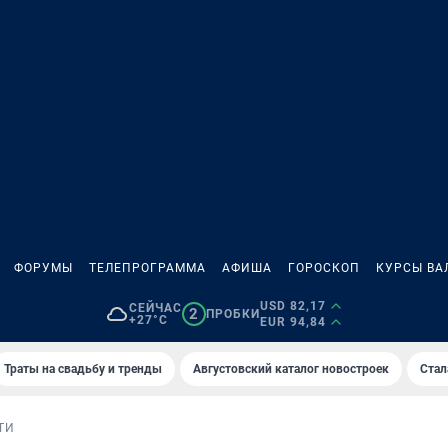
ФОРУМЫ
ТЕЛЕПРОГРАММА
АФИША
ГОРОСКОП
КУРСЫ ВА
USD 82,17
СЕЙЧАС
2
ПРОБКИ
+27°C
EUR 94,84
Траты на свадьбу и тренды
Августовский каталог новостроек
Стал
ТИ