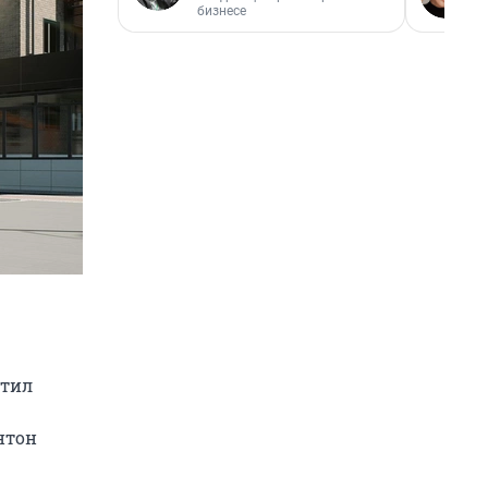
бизнесе
етил
нтон