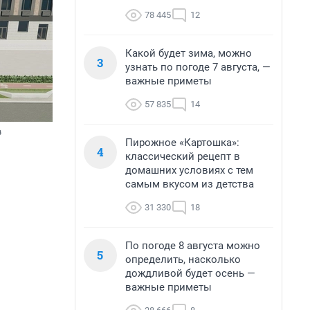
78 445
12
Какой будет зима, можно
3
узнать по погоде 7 августа, —
важные приметы
57 835
14
з
Пирожное «Картошка»:
4
классический рецепт в
домашних условиях с тем
самым вкусом из детства
31 330
18
По погоде 8 августа можно
5
определить, насколько
дождливой будет осень —
важные приметы