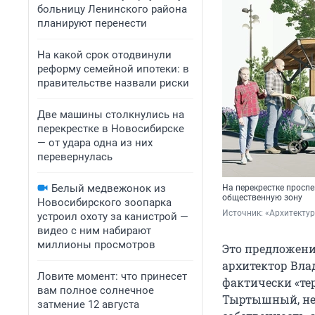
больницу Ленинского района
планируют перенести
На какой срок отодвинули
реформу семейной ипотеки: в
правительстве назвали риски
Две машины столкнулись на
перекрестке в Новосибирске
— от удара одна из них
перевернулась
Белый медвежонок из
На перекрестке просп
общественную зону
Новосибирского зоопарка
Источник: 
«Архитекту
устроил охоту за канистрой —
видео с ним набирают
миллионы просмотров
Это предложени
архитектор Вл
Ловите момент: что принесет
фактически «тер
вам полное солнечное
Тыртышный, неп
затмение 12 августа