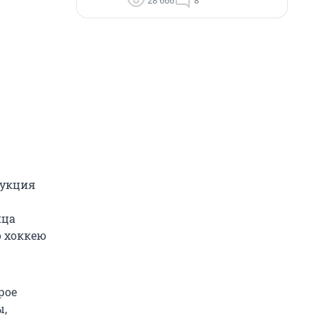
28 666
8
рукция
ица
о хоккею
рое
ы,