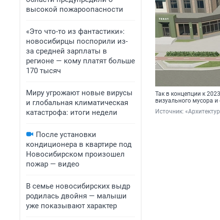
высокой пожароопасности
«Это что-то из фантастики»:
новосибирцы поспорили из-
за средней зарплаты в
регионе — кому платят больше
170 тысяч
Миру угрожают новые вирусы
Так в концепции к 202
визуального мусора и 
и глобальная климатическая
катастрофа: итоги недели
Источник: 
«Архитекту
После установки
кондиционера в квартире под
Новосибирском произошел
пожар — видео
В семье новосибирских выдр
родилась двойня — малыши
уже показывают характер