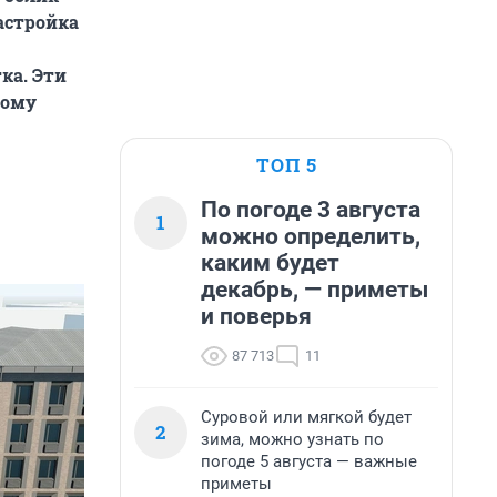
астройка
ка. Эти
ному
ТОП 5
По погоде 3 августа
1
можно определить,
каким будет
декабрь, — приметы
и поверья
87 713
11
Суровой или мягкой будет
2
зима, можно узнать по
погоде 5 августа — важные
приметы