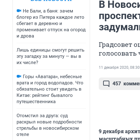
В Новос
Не Бали, а баня: зачем
проспек
блогер из Питера каждое лето
сбегает в деревню и
задумал
променивает отпуск на огород
и дрова
Градсовет 
Лишь единицы смогут решить
голосовать 
эту загадку за минуту — вы в
их числе?
11 декабря 2020, 08:30
Горы «Аватара», небесные
врата и город водопадов. Что
457
комме
обязательно стоит увидеть в
Китае: рейтинг бывалого
путешественника
Отомстил за друга: суд
раскрыл новые подробности
стрельбы в новосибирском
9 декабря архи
отеле
масштабных пр