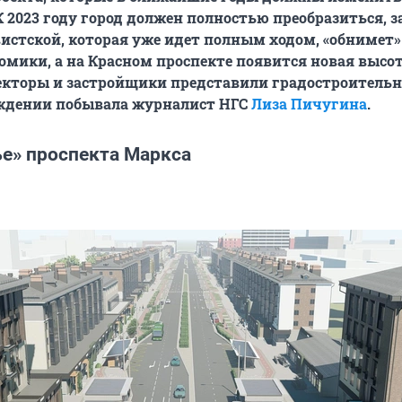
К 2023 году город должен полностью преобразиться, з
стской, которая уже идет полным ходом, «обнимет»
омики, а на Красном проспекте появится новая высот
екторы и застройщики представили градостроитель
уждении побывала журналист НГС
Лиза Пичугина
.
ье» проспекта Маркса