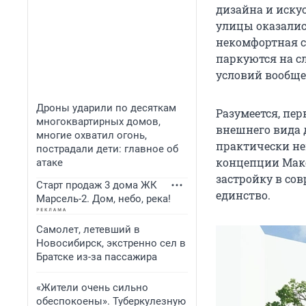
дизайна и иску
улицы оказались
некомфортная с
паркуются на с
условий вообще
Дроны ударили по десяткам
Разумеется, пер
многоквартирных домов,
внешнего вида 
многие охватил огонь,
практически не
пострадали дети: главное об
концепции Макс
атаке
застройку в со
Старт продаж 3 дома ЖК
единство.
Марсель-2. Дом, небо, река!
Самолет, летевший в
Новосибирск, экстренно сел в
Братске из-за пассажира
«Жители очень сильно
обеспокоены». Туберкулезную