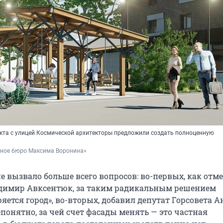
екта с улицей Космической архитекторы предложили создать полноценную
рное бюро Максима Воронина»
е вызвало больше всего вопросов: во-первых, как отм
адимир Авксентюк, за таким радикальным решением
яется город», во-вторых, добавил депутат Горсовета А
онятно, за чей счет фасады менять — это частная