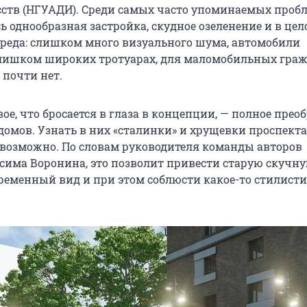
сств (НГУАДИ). Среди самых часто упоминаемых проб
 однообразная застройка, скудное озеленение и в це
реда: слишком много визуального шума, автомобили
лишком широких тротуарах, для маломобильных гра
 почти нет.
вое, что бросается в глаза в концепции, — полное пре
домов. Узнать в них «сталинки» и хрущевки проспекта
возможно. По словам руководителя команды авторов
има Воронина, это позволит привести старую скучн
временный вид и при этом соблюсти какое-то стилист