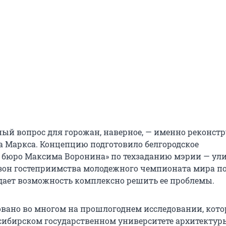
ый вопрос для горожан, наверное, — именно реконст
а Маркса. Концепцию подготовило белгородское
 бюро Максима Воронина» по техзаданию мэрии — ул
 зон гостеприимства молодежного чемпионата мира п
о дает возможность комплексно решить ее проблемы.
овано во многом на прошлогоднем исследовании, кото
сибирском государственном университете архитектур