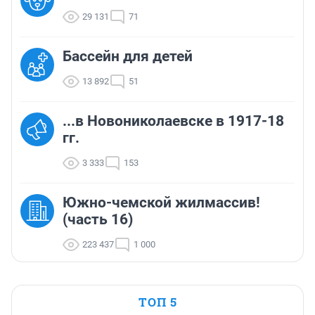
29 131
71
Бассейн для детей
13 892
51
...в Новониколаевске в 1917-18
гг.
3 333
153
Южно-чемской жилмассив!
(часть 16)
223 437
1 000
ТОП 5