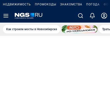
НЕДВИЖИМОСТЬ
ПРОМОКОДЫ
ЗНАКОМСТВА
ПОГОДА
ФО
Как строили мосты в Новосибирске
Траты