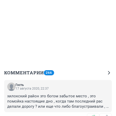
КОММЕНТАРИИ
266
Гость
17 августа 2020, 22:37
хилокский район это богом забытое место , это 
помойка настоящие дно , когда там последний рас 
делали дорогу ? или еще что либо благоустраивали , 
там даже дворников нет потому что все засрали 