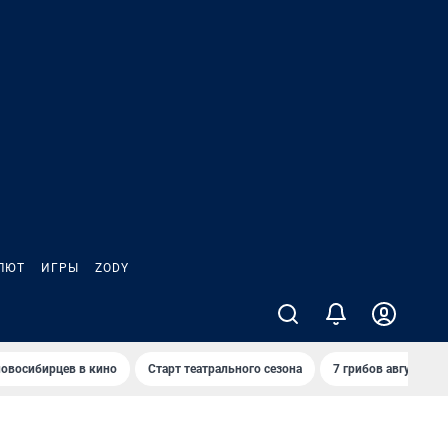
ЛЮТ
ИГРЫ
ZODY
овосибирцев в кино
Старт театрального сезона
7 грибов августа