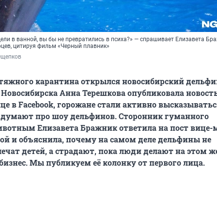
дели в ванной, вы бы не превратились в психа?» — спрашивает Елизавета Бра
рцев, цитируя фильм «Черный плавник»
Ощепков
атяжного карантина открылся новосибирский дельфи
 Новосибирска Анна Терешкова опубликовала новость
ице в Facebook, горожане стали активно высказыватьс
 думают про шоу дельфинов. Сторонник гуманного
вотным Елизавета Бражник ответила на пост вице-
й и объяснила, почему на самом деле дельфины не
лечат детей, а страдают, пока люди делают на этом 
изнес. Мы публикуем её колонку от первого лица.