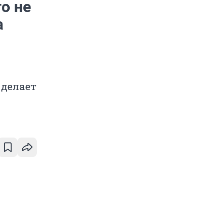
то не
а
 делает