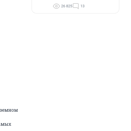
26 825
13
иземном
самых