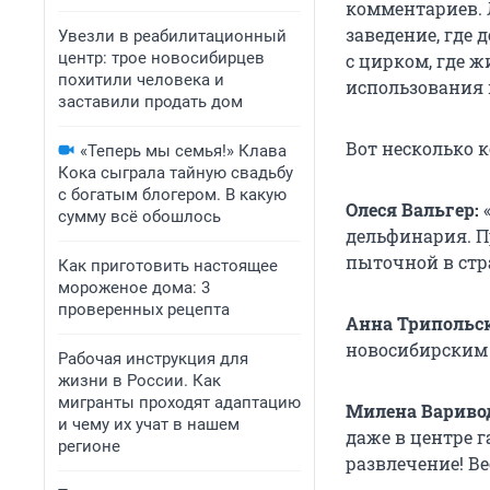
комментариев. 
заведение, где 
Увезли в реабилитационный
центр: трое новосибирцев
с цирком, где 
похитили человека и
использования 
заставили продать дом
Вот несколько 
«Теперь мы семья!» Клава
Кока сыграла тайную свадьбу
с богатым блогером. В какую
Олеся Вальгер:
«
сумму всё обошлось
дельфинария. П
пыточной в стра
Как приготовить настоящее
мороженое дома: 3
проверенных рецепта
Анна Трипольс
новосибирским
Рабочая инструкция для
жизни в России. Как
мигранты проходят адаптацию
Милена Вариво
и чему их учат в нашем
даже в центре г
регионе
развлечение! Ве