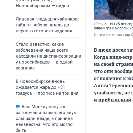
Новосибирском — видео
Лицевая гладь для чайников:
«Если бы вы 25 лет си
гайд от набора петель до
вице-мэра и новосиби
первого готового изделия
Источник: 
Александр 
Стало известно, какие
В июле после з
заболевания чаще всего
находили на диспансеризации
Когда вице-мэр
у новосибирцев — в одной
на своей стран
картинке
что они вообще
отношения к жи
В Новосибирске вновь
Анны Терешково
ожидается жара до +31
улыбаются, не 
градуса — прогноз на три дня
и прибыльный б
Всю Москву напугал
загадочный взрыв: его звук
слышали везде, а причина
неизвестна. Что это могло
быть