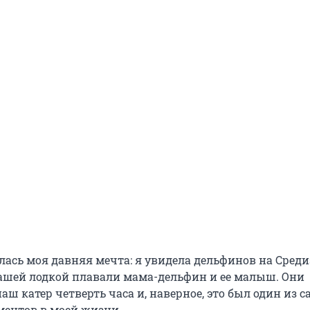
ылась моя давняя мечта: я увидела дельфинов на Сред
нашей лодкой плавали мама-дельфин и ее малыш. Они
ш катер четверть часа и, наверное, это был один из 
ентов в моей жизни.