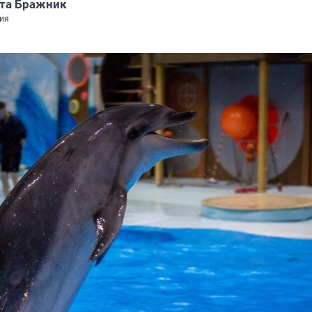
та Бражник
ия