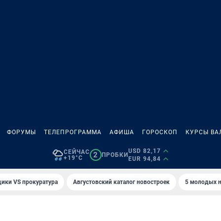
ФОРУМЫ
ТЕЛЕПРОГРАММА
АФИША
ГОРОСКОП
КУРСЫ ВА
USD 82,17
СЕЙЧАС
2
ПРОБКИ
+19°C
EUR 94,84
ики VS прокуратура
Августовский каталог новостроек
5 молодых н