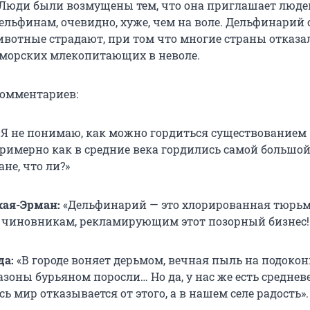
Люди были возмущены тем, что она приглашает люде
дельфинам, очевидно, хуже, чем на воле. Дельфинарий
животные страдают, при том что многие страны отказа
морских млекопитающих в неволе.
комментариев:
Я не понимаю, как можно гордиться существованием
римерно как в средние века гордились самой большо
не, что ли?»
кая-Эрман:
«Дельфинарий — это хлорированная тюрьм
 чиновникам, рекламирующим этот позорный бизнес!
да:
«В городе воняет дерьмом, вечная пыль на подокон
азоны бурьяном поросли… Но да, у нас же есть среднев
сь мир отказывается от этого, а в нашем селе радость».