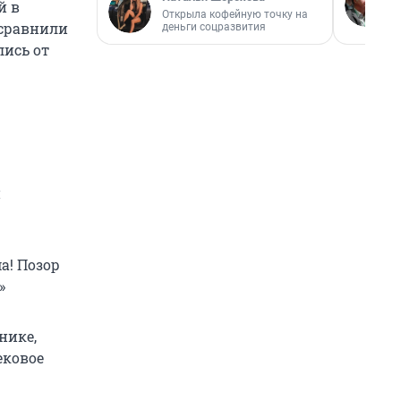
й в
Открыла кофейную точку на
 сравнили
деньги соцразвития
лись от
й
а! Позор
»
нике,
ековое