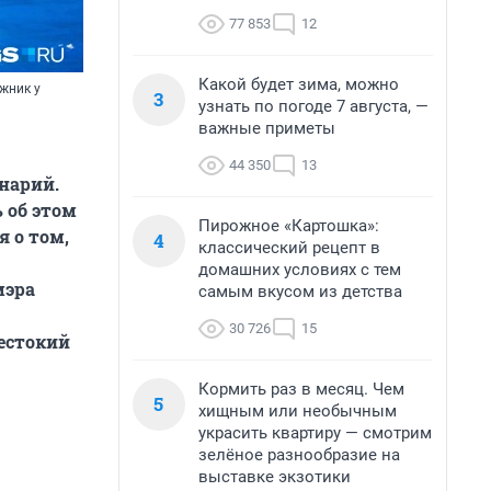
77 853
12
Какой будет зима, можно
жник у
3
узнать по погоде 7 августа, —
важные приметы
44 350
13
нарий.
 об этом
Пирожное «Картошка»:
я о том,
4
классический рецепт в
домашних условиях с тем
мэра
самым вкусом из детства
30 726
15
жестокий
Кормить раз в месяц. Чем
5
хищным или необычным
украсить квартиру — смотрим
зелёное разнообразие на
выставке экзотики