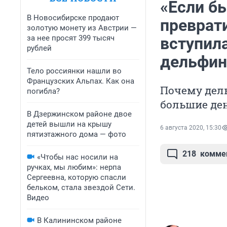
«Если бы
В Новосибирске продают
преврат
золотую монету из Австрии —
за нее просят 399 тысяч
вступила
рублей
дельфин
Тело россиянки нашли во
Французских Альпах. Как она
Почему дель
погибла?
большие ден
В Дзержинском районе двое
детей вышли на крышу
6 августа 2020, 15:30
пятиэтажного дома — фото
218
комме
«Чтобы нас носили на
ручках, мы любим»: нерпа
Сергеевна, которую спасли
бельком, стала звездой Сети.
Видео
В Калининском районе