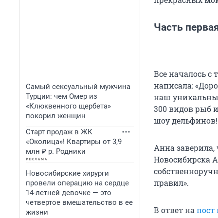
Часть первая
Все началось с 
написала: «Дор
Самый сексуальный мужчина
Турции: чем Омер из
наш уникальный
«Клюквенного щербета»
300 видов рыб 
покорил женщин
шоу дельфинов!
Старт продаж в ЖК
«Околица»! Квартиры от 3,9
Анна заверила, 
млн ₽ р. Родники
Новосибирска А
собственноручн
Новосибирские хирурги
правил».
провели операцию на сердце
14-летней девочке — это
четвертое вмешательство в ее
В ответ на
пост
жизни