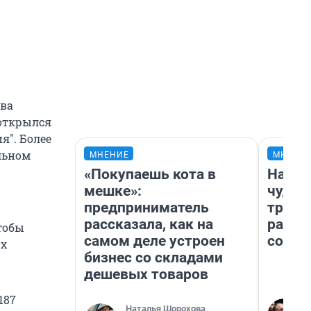
ова
 открылся
я". Более
льном
МНЕНИЕ
МНЕНИ
«Покупаешь кота в
Насле
мешке»:
чудом
предприниматель
транс
рассказала, как на
разне
тобы
самом деле устроен
совет
их
бизнес со складами
дешевых товаров
187
Наталья Шорохова