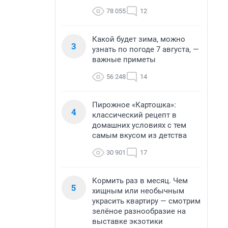
78 055
12
Какой будет зима, можно
3
узнать по погоде 7 августа, —
важные приметы
56 248
14
Пирожное «Картошка»:
4
классический рецепт в
домашних условиях с тем
самым вкусом из детства
30 901
17
Кормить раз в месяц. Чем
5
хищным или необычным
украсить квартиру — смотрим
зелёное разнообразие на
выставке экзотики