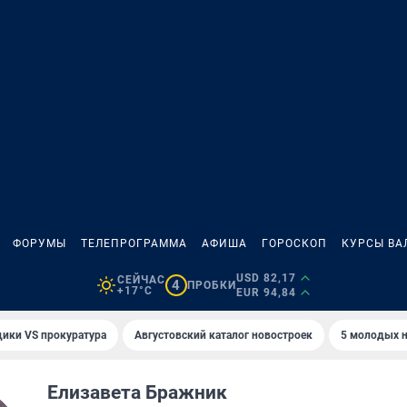
ФОРУМЫ
ТЕЛЕПРОГРАММА
АФИША
ГОРОСКОП
КУРСЫ ВА
USD 82,17
СЕЙЧАС
4
ПРОБКИ
+17°C
EUR 94,84
ики VS прокуратура
Августовский каталог новостроек
5 молодых н
Елизавета Бражник