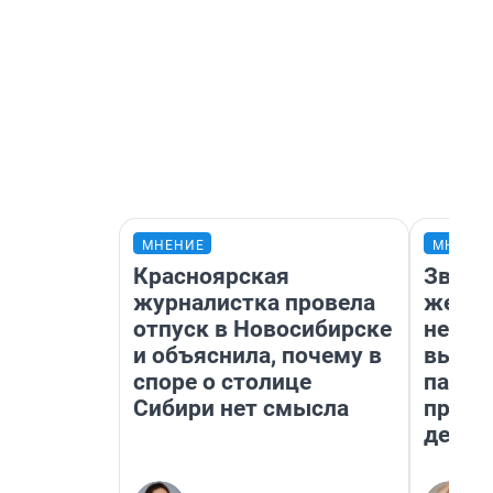
МНЕНИЕ
МНЕНИ
Красноярская
Звезд
журналистка провела
желан
отпуск в Новосибирске
небес
и объяснила, почему в
выстр
споре о столице
парад
Сибири нет смысла
прави
день