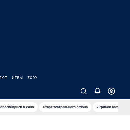
ЛЮТ
ИГРЫ
ZODY
овосибирцев в кино
Старт театрального сезона
7 грибов августа