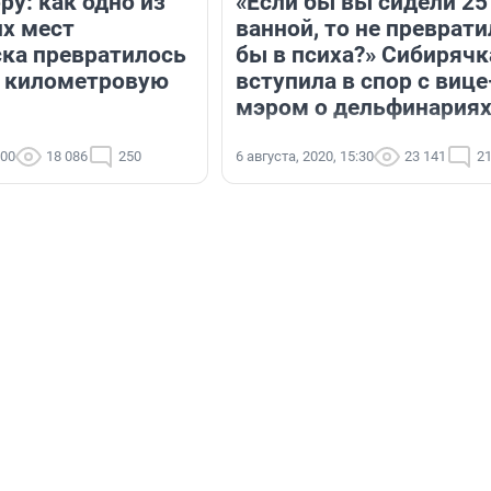
ру: как одно из
«Если бы вы сидели 25
х мест
ванной, то не преврат
ка превратилось
бы в психа?» Сибирячк
 километровую
вступила в спор с вице
мэром о дельфинария
:00
18 086
250
6 августа, 2020, 15:30
23 141
2