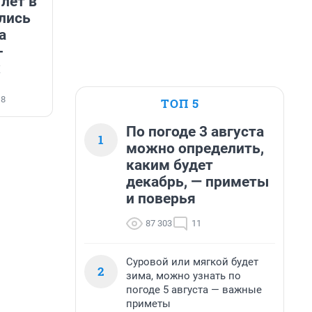
 лет в
ились
а
-
х
18
ТОП 5
По погоде 3 августа
1
можно определить,
каким будет
декабрь, — приметы
и поверья
87 303
11
Суровой или мягкой будет
2
зима, можно узнать по
погоде 5 августа — важные
приметы