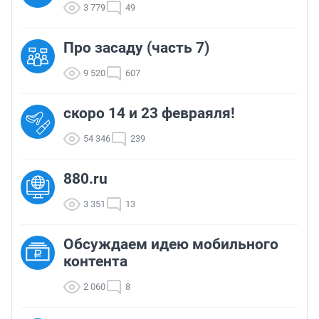
3 779
49
Про засаду (часть 7)
9 520
607
скоро 14 и 23 февраяля!
54 346
239
880.ru
3 351
13
Обсуждаем идею мобильного
контента
2 060
8