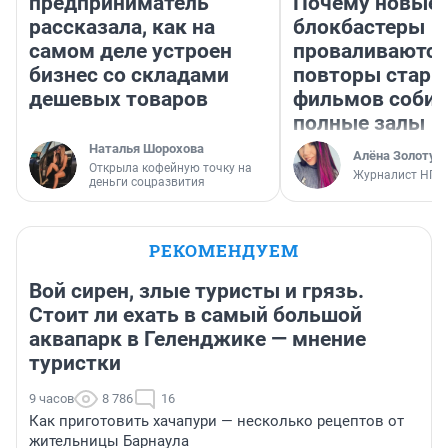
предприниматель
Почему новые
рассказала, как на
блокбастеры
самом деле устроен
проваливаются,
бизнес со складами
повторы стары
дешевых товаров
фильмов соби
полные залы
Наталья Шорохова
Алёна Золотух
Открыла кофейную точку на
Журналист НГС
деньги соцразвития
РЕКОМЕНДУЕМ
Вой сирен, злые туристы и грязь.
Стоит ли ехать в самый большой
аквапарк в Геленджике — мнение
туристки
9 часов
8 786
16
Как приготовить хачапури — несколько рецептов от
жительницы Барнаула