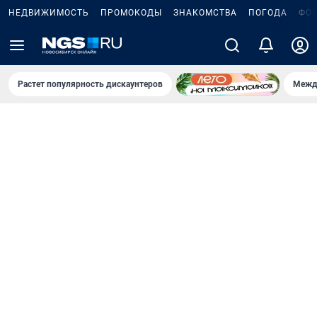
НЕДВИЖИМОСТЬ
ПРОМОКОДЫ
ЗНАКОМСТВА
ПОГОДА
ФО
Растет популярность дискаунтеров
Межд