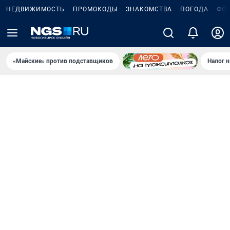
НЕДВИЖИМОСТЬ
ПРОМОКОДЫ
ЗНАКОМСТВА
ПОГОДА
ФО
«Майские» против подставщиков
Налог 