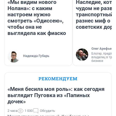
«Мы видим нового
Наследие, кото
Нолана»: с каким
чудом не разва
настроем нужно
транспортный 
смотреть «Одиссею»,
разнес миф о 
чтобы она не
советских доро
выглядела как фиаско
Олег Арефьев
Блогер, предпри
Надежда Губарь
владелец в тра
бизнесе
РЕКОМЕНДУЕМ
«Меня бесила моя роль»: как сегодня
выглядит Пуговка из «Папиных
дочек»
2 часа
1 030
Обсудить