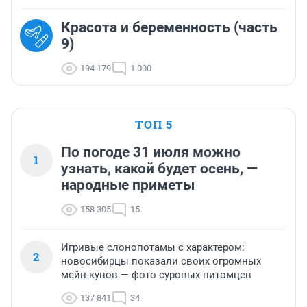
Красота и беременность (часть
9)
194 179
1 000
ТОП 5
По погоде 31 июля можно
1
узнать, какой будет осень, —
народные приметы
158 305
15
Игривые слонопотамы с характером:
2
новосибирцы показали своих огромных
мейн-кунов — фото суровых питомцев
137 841
34