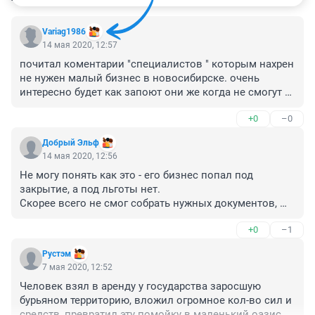
Variag1986
14 мая 2020, 12:57
почитал коментарии "специалистов " которым нахрен 
не нужен малый бизнес в новосибирске. очень 
интересно будет как запоют они же когда не смогут 
найти в городе услуги: ремонт обуви, ремонт 
+0
–0
телефона, магазины одежы и прочее. вот тогда будет 
вой до небес :) 

Добрый Эльф
Я не поддерживаю предпринимателя который 
14 мая 2020, 12:56
продолжил принимать гостей так как понимаю что 
Не могу понять как это - его бизнес попал под 
каждый работающий продлевает вынужденный 
закрытие, а под льготы нет.

простой другим предпринимателям. Но так же 
Скорее всего не смог собрать нужных документов, 
понимаю что ему сложней чем мне поставить все на 
т.к. их нет. Если сотрудники не устроены официально, 
консервацию. 

+0
–1
что показывать-то? какие 90 процентов он сохраняет? 
Своё же производство я свернул и заморозил ещё в 
Работают под честное слово со всеми, за наличку, да 
марте. И так же мне не положена помощь на данный 
Рустэм
и все. Вам когда-нибудь выдавали чек за аренду 
момент.
7 мая 2020, 12:52
беседок-шашлычек? Вопрос риторический.
Человек взял в аренду у государства заросшую 
бурьяном территорию, вложил огромное кол-во сил и 
средств, превратил эту помойку в маленький оазис и 