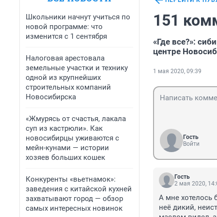
ПЕРЕЙТИ К ПУ
151 ком
Школьники начнут учиться по
новой программе: что
изменится с 1 сентября
«Где все?»: си
центре Новосиб
Налоговая арестовала
земельные участки и технику
1 мая 2020, 09:39
одной из крупнейших
строительных компаний
Новосибирска
«Жмурясь от счастья, лакала
суп из кастрюли». Как
новосибирцы уживаются с
Гость
Войти
мейн-кунами — истории
хозяев больших кошек
Гость
Конкуренты «вьетнамок»:
2 мая 2020, 14
заведения с китайской кухней
А мне хотелось 
захватывают город — обзор
неё дикий, неист
самых интересных новинок