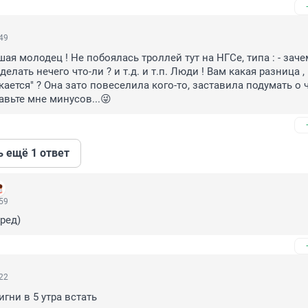
:49
ая молодец ! Не побоялась троллей тут на НГСе, типа : - зачем
делать нечего что-ли ? и т.д. и т.п. Люди ! Вам какая разница , 
ается" ? Она зато повеселила кого-то, заставила подумать о ч
авьте мне минусов...😜
ь ещё 1 ответ
:59
ред)
:22
игни в 5 утра встать