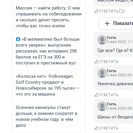
маслом видел, а 
Миссия — найти работу. О чем
ОТВЕТИТЬ
1
спрашивать на собеседовании
и сколько денег просить,
Показат
чтобы вас точно взяли
Гость
«В математике был больше
2 мая 2020, 11
всего уверен»: выпускник
Где все? Где я? К
рассказал, как исправил 298
баллов за ЕГЭ на 300 и
ОТВЕТИТЬ
поступил в престижный вуз
Гость
2 мая 2020, 09
«Колхоза нет»: Volkswagen
Golf Сountry продают в
Умнечка девачк
Новосибирске за 195 тысяч —
что это за машина
ОТВЕТИТЬ
Гость
Осенние каникулы станут
2 мая 2020, 08
дольше, а зимние сократят в
Шины от бездел
новом учебном году: в чём
дело
ОТВЕТИТЬ