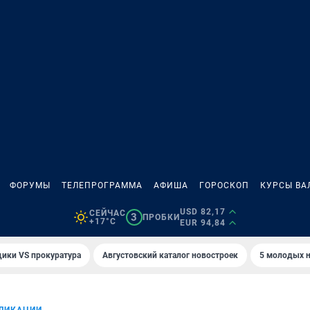
ФОРУМЫ
ТЕЛЕПРОГРАММА
АФИША
ГОРОСКОП
КУРСЫ ВА
USD 82,17
СЕЙЧАС
3
ПРОБКИ
+17°C
EUR 94,84
ики VS прокуратура
Августовский каталог новостроек
5 молодых н