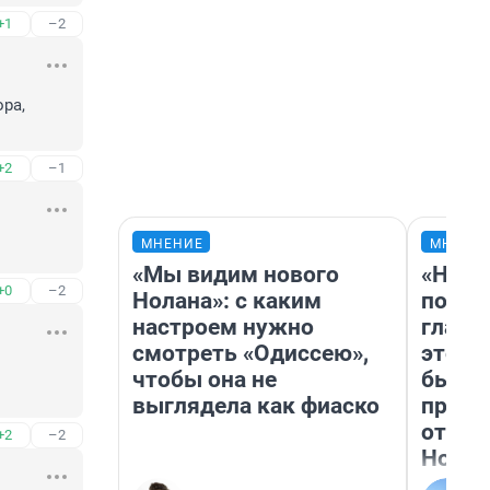
+1
–2
а, 
+2
–1
МНЕНИЕ
МНЕНИ
«Мы видим нового
«Нико
+0
–2
Нолана»: с каким
побед
настроем нужно
главн
смотреть «Одиссею»,
этого
чтобы она не
бьет 
выглядела как фиаско
прока
отзыв
+2
–2
Нолан