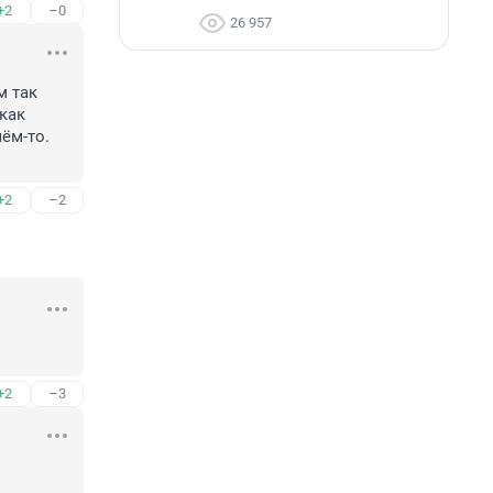
+2
–0
26 957
 так 
как 
ём-то. 
+2
–2
+2
–3