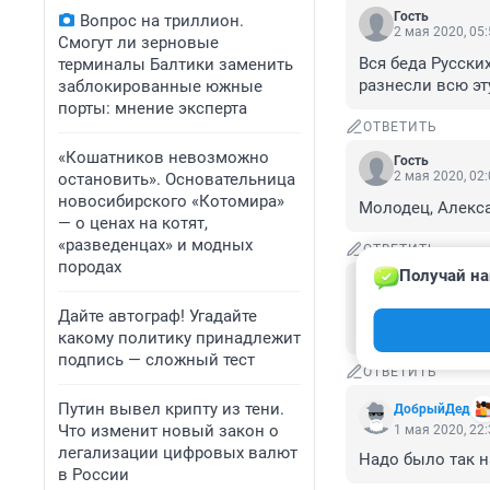
Гость
Вопрос на триллион.
2 мая 2020, 05
Смогут ли зерновые
Вся беда Русски
терминалы Балтики заменить
разнесли всю эт
заблокированные южные
порты: мнение эксперта
ОТВЕТИТЬ
«Кошатников невозможно
Гость
2 мая 2020, 02
остановить». Основательница
новосибирского «Котомира»
Молодец, Алекса
— о ценах на котят,
«разведенцах» и модных
ОТВЕТИТЬ
породах
Получай на
Гость
1 мая 2020, 22
Дайте автограф! Угадайте
Ну все таки, см
какому политику принадлежит
подпись — сложный тест
ОТВЕТИТЬ
Путин вывел крипту из тени.
ДобрыйДед
Что изменит новый закон о
1 мая 2020, 22
легализации цифровых валют
Надо было так н
в России