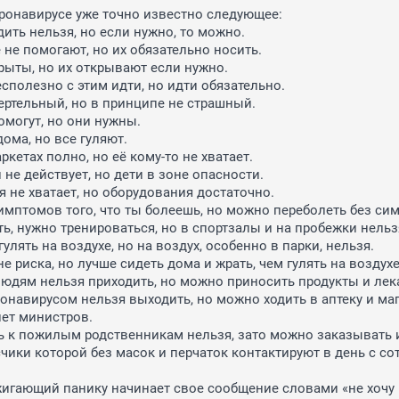
оронавирусе уже точно известно следующее:

ить нельзя, но если нужно, то можно.

 не помогают, но их обязательно носить.

рыты, но их открывают если нужно.

сполезно с этим идти, но идти обязательно.

мертельный, но в принципе не страшный.

омогут, но они нужны.

дома, но все гуляют.

ркетах полно, но её кому-то не хватает.

й не действует, но дети в зоне опасности.

я не хватает, но оборудования достаточно.

симптомов того, что ты болеешь, но можно переболеть без сим
ть, нужно тренироваться, но в спортзалы и на пробежки нельзя
гулять на воздухе, но на воздух, особенно в парки, нельзя.

е риска, но лучше сидеть дома и жрать, чем гулять на воздухе.
юдям нельзя приходить, но можно приносить продукты и лека
онавирусом нельзя выходить, но можно ходить в аптеку и мага
ет министров.

ь к пожилым родственникам нельзя, зато можно заказывать 
счики которой без масок и перчаток контактируют в день с сот
игающий панику начинает свое сообщение словами «не хочу 