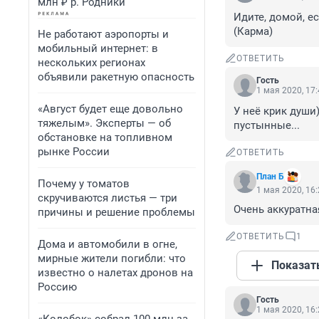
млн ₽ р. Родники
Идите, домой, ес
(Карма)
Не работают аэропорты и
мобильный интернет: в
ОТВЕТИТЬ
нескольких регионах
объявили ракетную опасность
Гость
1 мая 2020, 17
«Август будет еще довольно
У неё крик души
тяжелым». Эксперты — об
пустынные...
обстановке на топливном
рынке России
ОТВЕТИТЬ
План Б
Почему у томатов
1 мая 2020, 16
скручиваются листья — три
Очень аккуратна
причины и решение проблемы
ОТВЕТИТЬ
1
Дома и автомобили в огне,
мирные жители погибли: что
Показат
известно о налетах дронов на
Россию
Гость
1 мая 2020, 16