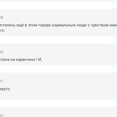
:08
стались ещё в этом городе нормальные люди с чувством юмор
го.
:28
тела на карантине ! И,
:01
руто.

:34