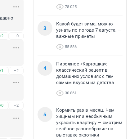
78 025
давно 
Какой будет зима, можно
3
узнать по погоде 7 августа, —
важные приметы
+2
–0
55 586
Пирожное «Картошка»:
4
классический рецепт в
+1
–2
домашних условиях с тем
самым вкусом из детства
30 861
+0
–2
Кормить раз в месяц. Чем
5
хищным или необычным
украсить квартиру — смотрим
зелёное разнообразие на
выставке экзотики