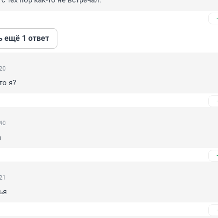
с тех пор как-то не встречал.
ь ещё 1 ответ
:20
то я?
:40
а
:21
ья