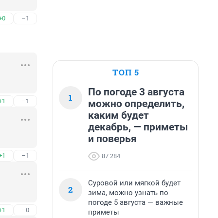
+0
–1
ТОП 5
По погоде 3 августа
1
+1
–1
можно определить,
каким будет
декабрь, — приметы
и поверья
+1
–1
87 284
Суровой или мягкой будет
2
зима, можно узнать по
погоде 5 августа — важные
+1
–0
приметы