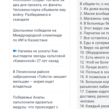
«Колобок» собрал 100 млн за
В общем-то, о к
два дня проката, но фанаты
1. Из дома выход
Человека-паука объявили ему
2. Маски вообще
войну. Разбираемся в
3. Магазины зак
скандале
4. В больницы бе
5. Этот вирус с
Школьники победили на
6. Перчатки не п
Международной олимпиаде
7. Все остаются 
по ИИ в Казахстане
8. Еды в суперма
9. Вирус на дете
Нагиева не узнать! Как
10. Оборудовани
выглядели звезды культовой
11. Есть много 
«Каменской» 27 лет назад
12. Чтоб не боле
13. Лучше всего 
В Ленинском районе
14. Полные в зон
заброшенная «Тойота» мешает
15. К пожилым л
жильцам — мэрия ищет
16. Больным кор
владельца
разъяснил кабин
17. Самим ходит
доставку, разно
Побережье Анапы
человек.

заполонили ядовитые
18. Каждый разж
медузы: что происходит с