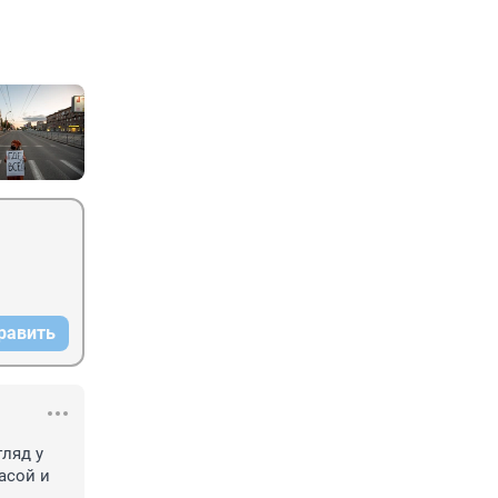
равить
ляд у 
асой и 