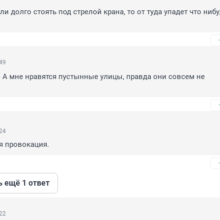
ли долго стоять под стрелой крана, то от туда упадет что нибуд
:49
) А мне нравятся пустынные улицы, правда они совсем не 
:24
я провокация.
ь ещё 1 ответ
:22