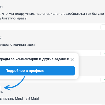
:54
х, что мы недружные, нас специально разобщают,а так бы уже 
у богатую мразь!
:01
ндра, отличная идея!
грады за комментарии и другие задания!
:58
Подробнее в профиле
елая,отважилась,настраивалась девушка.
:36
аписать: Мир! Тут! Май!