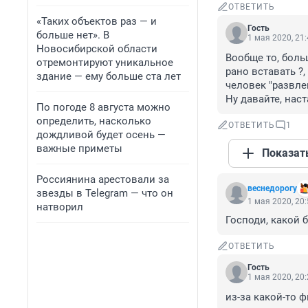
ОТВЕТИТЬ
«Таких объектов раз — и
Гость
больше нет». В
1 мая 2020, 21
Новосибирской области
Вообще то, больш
отремонтируют уникальное
рано вставать ?, 
здание — ему больше ста лет
человек "развлек
Ну давайте, наст
По погоде 8 августа можно
определить, насколько
ОТВЕТИТЬ
1
дождливой будет осень —
важные приметы
Показат
Россиянина арестовали за
веснедорогу
звезды в Telegram — что он
1 мая 2020, 20
натворил
Господи, какой б
ОТВЕТИТЬ
Гость
1 мая 2020, 20
из-за какой-то ф