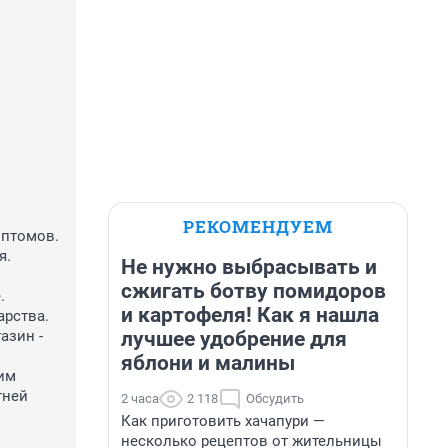
РЕКОМЕНДУЕМ
птомов.

.

Не нужно выбрасывать и
сжигать ботву помидоров


и картофеля! Как я нашла
рства.

лучшее удобрение для
зин - 
яблони и малины
им 
ней 
2 часа
2 118
Обсудить
Как приготовить хачапури —
несколько рецептов от жительницы