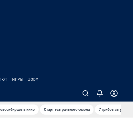
ЛЮТ
ИГРЫ
ZODY
овосибирцев в кино
Старт театрального сезона
7 грибов августа