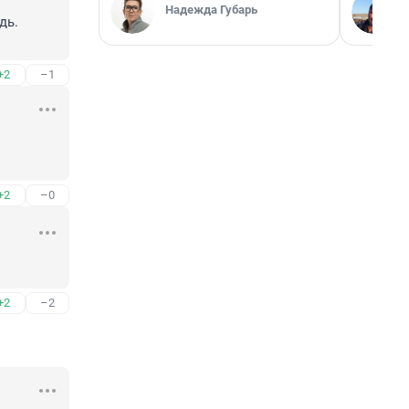
Надежда Губарь
ь.

+2
–1
+2
–0
+2
–2