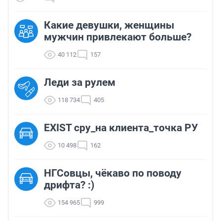
Какие девушки, женщины
мужчин привлекают больше?
40 112
157
Леди за рулем
118 734
405
EXIST сру_на клиента_точка РУ
10 498
162
НГСовцы, чёкаво по поводу
дрифта? :)
154 965
999