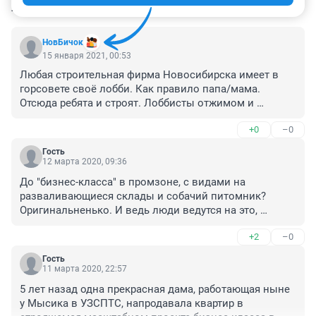
КОММЕНТАРИИ
31
НовБичок
15 января 2021, 00:53
Любая строительная фирма Новосибирска имеет в 
горсовете своё лобби. Как правило папа/мама. 
Отсюда ребята и строят. Лоббисты отжимом и 
скидками на землю занимаются, ребятишки и соседи 
+0
–0
по дачи уже коробочки строят. Серьёзный уровень 
организации бизнеса🤷🏽‍♂️
Гость
12 марта 2020, 09:36
До "бизнес-класса" в промзоне, с видами на 
разваливающиеся склады и собачий питомник? 
Оригинальненько. И ведь люди ведутся на это, 
покупают за сумасшедшие деньги.
+2
–0
Гость
11 марта 2020, 22:57
5 лет назад одна прекрасная дама, работающая ныне 
у Мысика в УЗСПТС, напродавала квартир в 