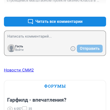
строящемся масштабном проекте бизнес-класса в 
самом центре Краснообска. В итоге сейчас ни дома, 
+4
–0
ни денег, ни уголовного дела в отношении нее. Зато 
смотрю опять квартиры продаёт. Чудеса...
Читать все комментарии
Гость
Отправить
Войти
Новости СМИ2
ФОРУМЫ
Гарфилд - впечатления?
6 057
35