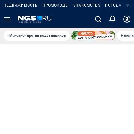
НЕДВИЖИМОСТЬ
ПРОМОКОДЫ
ЗНАКОМСТВА
ПОГОДА
ФО
«Майские» против подставщиков
Налог 