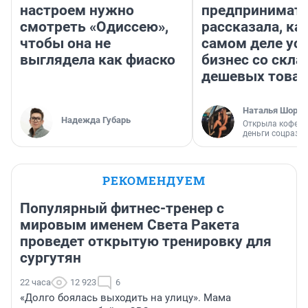
настроем нужно
предпринимат
смотреть «Одиссею»,
рассказала, как
чтобы она не
самом деле ус
выглядела как фиаско
бизнес со скл
дешевых това
Наталья Шорох
Надежда Губарь
Открыла кофейн
деньги соцразв
РЕКОМЕНДУЕМ
Популярный фитнес-тренер с
мировым именем Света Ракета
проведет открытую тренировку для
сургутян
22 часа
12 923
6
«Долго боялась выходить на улицу». Мама