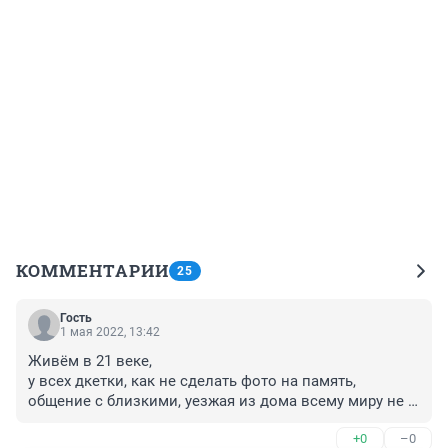
КОММЕНТАРИИ
25
Гость
1 мая 2022, 13:42
Живём в 21 веке, 

у всех дкетки, как не сделать фото на память, 
общение с близкими, уезжая из дома всему миру не 
расскажешь где ты, а общение нужно. Вам хорошего 
+0
–0
настроения, и друзей для общения. 😉🌺🤗