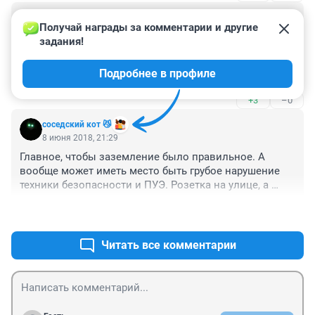
Гость
9 июня 2018, 08:18
Получай награды за комментарии и другие 
задания!
Чокнулись уже с этими телефонами все...Помешался 
народ, всех подсадили...Как же бедные раньше то без 
Подробнее в профиле
них жили? Вы в зоопарк пришли зверей смотреть, 
или в телефоне тыкаться? С тем же успехом могли и 
+3
–0
дома сидеть...
соседский кот 😼
8 июня 2018, 21:29
Главное, чтобы заземление было правильное. А 
вообще может иметь место быть грубое нарушение 
техники безопасности и ПУЭ. Розетка на улице, а 
улица приравнена к классу помещений повышенной 
+2
–2
опасности. Поправьте, если что, кто в теме.
Читать все комментарии