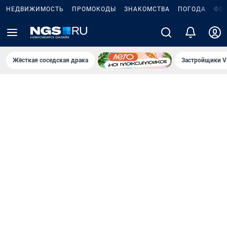
НЕДВИЖИМОСТЬ
ПРОМОКОДЫ
ЗНАКОМСТВА
ПОГОДА
ФО
Жёсткая соседская драка
Застройщики V