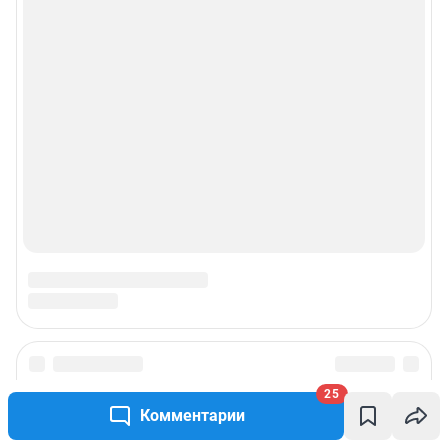
Прайс-лист
О компании
Наши награды
Наши вакансии
Техподдержка
Предвыборная агитация
Статистика канала в MAX
Все города сети
25
Комментарии