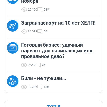
ноября
25 100
235
Загранпаспорт на 10 лет ХЕЛП!
36 033
56
Готовый бизнес: удачный
вариант для начинающих или
провальное дело?
9 949
36
Били - не тужили...
19 205
180
ТОП 5