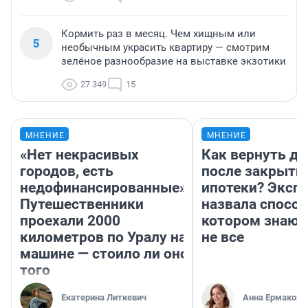
Кормить раз в месяц. Чем хищным или
5
необычным украсить квартиру — смотрим
зелёное разнообразие на выставке экзотики
27 349
15
МНЕНИЕ
МНЕНИЕ
«Нет некрасивых
Как вернуть де
городов, есть
после закрыти
недофинансированные».
ипотеки? Эксп
Путешественники
назвала способ
проехали 2000
котором знают
километров по Уралу на
не все
машине — стоило ли оно
того
Екатерина Литкевич
Анна Ермакова