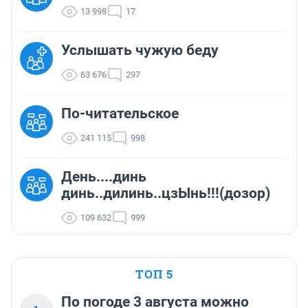
13 998
17
Услышать чужую беду
63 676
297
По-читательское
241 115
998
День....динь
динь..дилинь..цзЫнь!!!(дозор)
109 632
999
ТОП 5
По погоде 3 августа можно