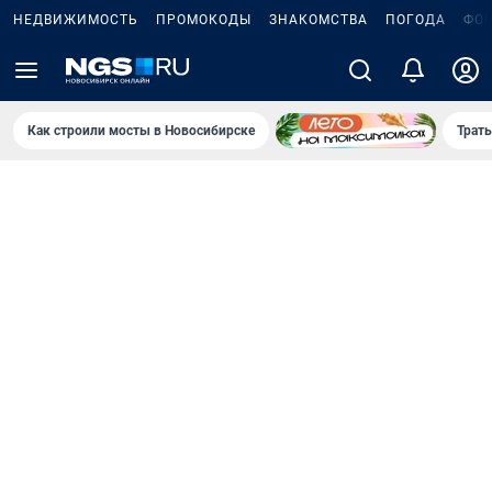
НЕДВИЖИМОСТЬ
ПРОМОКОДЫ
ЗНАКОМСТВА
ПОГОДА
ФО
Как строили мосты в Новосибирске
Траты