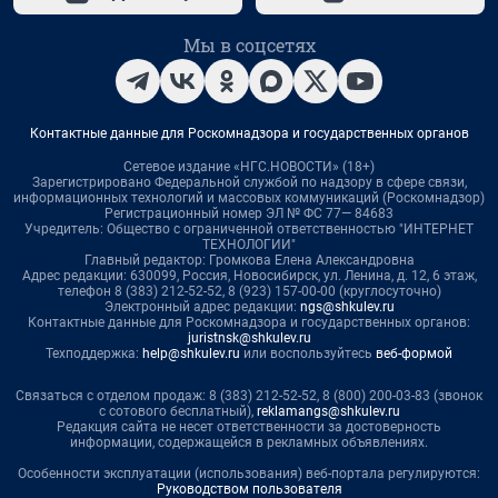
Мы в соцсетях
Контактные данные для Роскомнадзора и государственных органов
Сетевое издание «НГС.НОВОСТИ» (18+)
Зарегистрировано Федеральной службой по надзору в сфере связи,
информационных технологий и массовых коммуникаций (Роскомнадзор)
Регистрационный номер ЭЛ № ФС 77— 84683
Учредитель: Общество с ограниченной ответственностью "ИНТЕРНЕТ
ТЕХНОЛОГИИ"
Главный редактор: Громкова Елена Александровна
Адрес редакции: 630099, Россия, Новосибирск, ул. Ленина, д. 12, 6 этаж,
телефон 8 (383) 212-52-52, 8 (923) 157-00-00 (круглосуточно)
Электронный адрес редакции:
ngs@shkulev.ru
Контактные данные для Роскомнадзора и государственных органов:
juristnsk@shkulev.ru
Техподдержка:
help@shkulev.ru
или воспользуйтесь
веб-формой
Связаться с отделом продаж: 8 (383) 212-52-52, 8 (800) 200-03-83 (звонок
с сотового бесплатный),
reklamangs@shkulev.ru
Редакция сайта не несет ответственности за достоверность
информации, содержащейся в рекламных объявлениях.
Особенности эксплуатации (использования) веб-портала регулируются:
Руководством пользователя