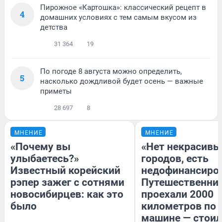
Пирожное «Картошка»: классический рецепт в
4
домашних условиях с тем самым вкусом из
детства
31 364
19
По погоде 8 августа можно определить,
5
насколько дождливой будет осень — важные
приметы
28 697
8
МНЕНИЕ
МНЕНИЕ
«Почему вы
«Нет некрасивы
улыбаетесь?»
городов, есть
Известный корейский
недофинансиро
рэпер зажег с сотнями
Путешественни
новосибирцев: как это
проехали 2000
было
километров по 
машине — стоил