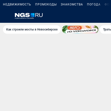
НЕДВИЖИМОСТЬ
ПРОМОКОДЫ
ЗНАКОМСТВА
ПОГОДА
ФО
Как строили мосты в Новосибирске
Траты