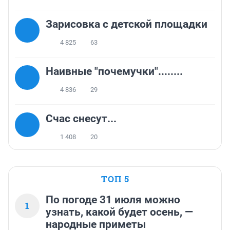
Зарисовка с детской площадки
4 825
63
Наивные "почемучки"........
4 836
29
Счас снесут...
1 408
20
ТОП 5
По погоде 31 июля можно
1
узнать, какой будет осень, —
народные приметы