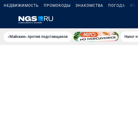
НЕДВИЖИМОСТЬ
ПРОМОКОДЫ
ЗНАКОМСТВА
ПОГОДА
ФО
«Майские» против подставщиков
Налог 