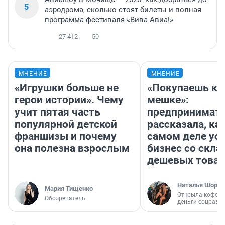
5
аэродрома, сколько стоят билеты и полная
программа фестиваля «Вива Авиа!»
27 412
50
МНЕНИЕ
МНЕНИЕ
«Игрушки больше не
«Покупаешь ко
герои истории». Чему
мешке»:
учит пятая часть
предпринимат
популярной детской
рассказала, как
франшизы и почему
самом деле ус
она полезна взрослым
бизнес со скл
дешевых това
Наталья Шорох
Мария Тищенко
Открыла кофейн
Обозреватель
деньги соцразв