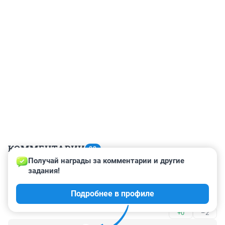
КОММЕНТАРИИ
22
Получай награды за комментарии и другие 
задания!
Гость
25 августа 2017, 23:59
Подробнее в профиле
Во креативные новостишки пошли)))
+0
–2