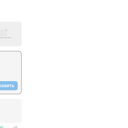
равить
+0
–0