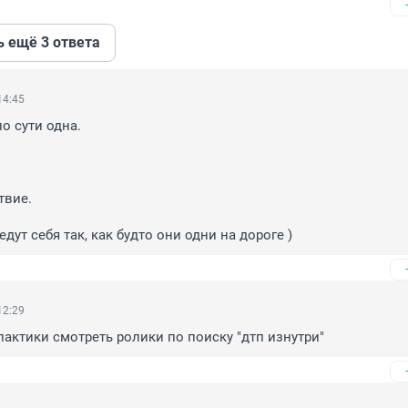
ь ещё 3 ответа
14:45
о сути одна. 

вие.

дут себя так, как будто они одни на дороге )
12:29
актики смотреть ролики по поиску "дтп изнутри"