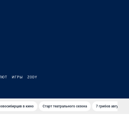
ЛЮТ
ИГРЫ
ZODY
овосибирцев в кино
Старт театрального сезона
7 грибов августа