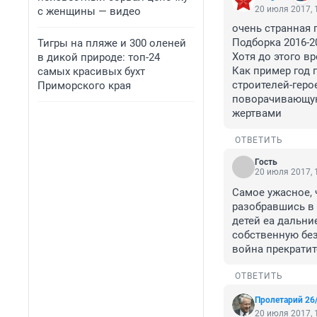
20 июля 2017, 
с женщины — видео
очень странная 
Подборка 2016-20
Тигры на пляже и 300 оленей
Хотя до этого вр
в дикой природе: топ-24
Как пример год 
самых красивых бухт
строителей-геро
Приморского края
поворачивающую 
жертвами
ОТВЕТИТЬ
Гость
20 июля 2017, 
Самое ужасное, 
разобравшись в с
детей еа дальни
собственную без
война прекратит
ОТВЕТИТЬ
Пролетарий 26
20 июля 2017, 