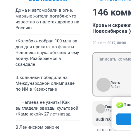
ПЕРЕЙТИ К ПУ
146 ком
Дома и автомобили в огне,
мирные жители погибли: что
известно о налетах дронов на
Кровь и скреже
Россию
Новосибирска (
«Колобок» собрал 100 млн за
20 июля 2017, 00:00
два дня проката, но фанаты
Человека-паука объявили ему
войну. Разбираемся в
скандале
Школьники победили на
Международной олимпиаде
Гость
Войти
по ИИ в Казахстане
Нагиева не узнать! Как
Пол
Гость
выглядели звезды культовой
22 января 2024
«Каменской» 27 лет назад
audi rs6 в герма
В Ленинском районе
ОТВЕТИТЬ