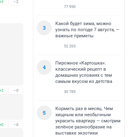
+3
–2
77 950
Какой будет зима, можно
3
узнать по погоде 7 августа, —
важные приметы
52 265
Пирожное «Картошка»:
4
классический рецепт в
домашних условиях с тем
самым вкусом из детства
+2
–0
30 785
Кормить раз в месяц. Чем
5
хищным или необычным
украсить квартиру — смотрим
+0
–0
зелёное разнообразие на
выставке экзотики