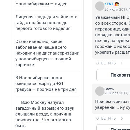
Новосибирском — видео
KENT
20 июля 2017, 
Лицевая гладь для чайников:
Уважаемый НГС, 
гайд от набора петель до
со всех сторон.
первого готового изделия
передовице, оди
порядке заставл
пьянку за рулём 
Стало известно, какие
горожан с новос
заболевания чаще всего
укрепить расша
находили на диспансеризации
у новосибирцев — в одной
ОТВЕТИТЬ
1
картинке
Показат
В Новосибирске вновь
ожидается жара до +31
градуса — прогноз на три дня
Гость
20 июля 2017, 
Причём в хитах 
Всю Москву напугал
уверенны... ну 
загадочный взрыв: его звук
слышали везде, а причина
ОТВЕТИТЬ
5
неизвестна. Что это могло
быть