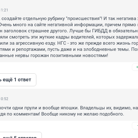
11:21
создайте отдельную рубрику "происшествия"! И так негатива х
 Очень много на сайте негативной информации, причем прямо н
н заголовок страшнее другого. Лучше бы ГИБДД в обязательн
яли смотреть эти жуткие кадры водителей, которых задержали
или за агрессивную езду. НГС - это же прежде всего жизнь гор
тями и репортажами, пусть даже и на злободневные темы. По
танные нервы горожан позитивными новостями!
ь ещё 1 ответ
10:52
почти одни прули и вообще япошки. Владельцы их, видимо, на
судя по комментам! Вообще никому не желаю подобного.