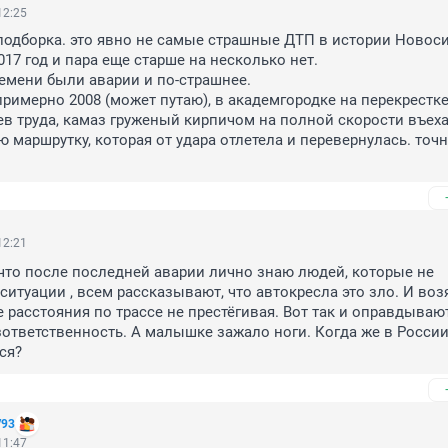
12:25
подборка. это явно не самые страшные ДТП в истории Новоси
17 год и пара еще старше на несколько нет. 

емени были аварии и по-страшнее. 

примерно 2008 (может путаю), в академгородке на перекрестке
ев труда, камаз груженый кирпичом на полной скорости въехал
маршрутку, которая от удара отлетела и перевернулась. точно
12:21
что после последней аварии лично знаю людей, которые не 
итуации , всем рассказывают, что автокресла это зло. И возят
е расстояния по трассе не престёгивая. Вот так и оправдывают
ответственность. А малышке зажало ноги. Когда же в России 
ся?
/93
11:47