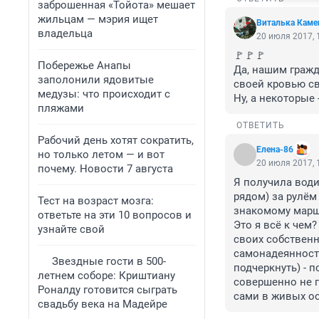
заброшенная «Тойота» мешает
жильцам — мэрия ищет
Виталька Каме
владельца
20 июля 2017, 
🚩🚩🚩

Побережье Анапы
Да, нашим гражд
заполонили ядовитые
своей кровью св
медузы: что происходит с
Ну, а некоторые 
пляжами
ОТВЕТИТЬ
Рабочий день хотят сократить,
Елена-86
но только летом — и вот
20 июля 2017, 
почему. Новости 7 августа
Я получила води
рядом) за рулём 
Тест на возраст мозга:
знакомому маршр
ответьте на эти 10 вопросов и
Это я всё к чем?
узнайте свой
своих собственн
самонадеянности 
Звездные гости в 500-
подчеркнуть) - п
летнем соборе: Криштиану
совершенно не п
Роналду готовится сыграть
сами в живых ос
свадьбу века на Мадейре