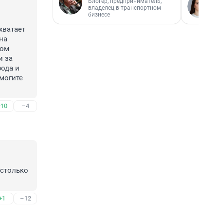
Блогер, предприниматель,
владелец в транспортном
бизнесе
ватает 
а 
ом 
 за 
ода и 
могите 
+10
–4
столько 
+1
–12