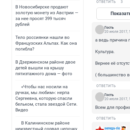
ОТВЕТИТЬ
3
В Новосибирске продают
золотую монету из Австрии —
Показат
за нее просят 399 тысяч
рублей
Гость
20 июля 2017, 
Тело россиянки нашли во
а ведь причина п
Французских Альпах. Как она
погибла?
Культура. 

В Дзержинском районе двое
Вернее её отсутст
детей вышли на крышу
пятиэтажного дома — фото
( большинство ве
ОТВЕТИТЬ
«Чтобы нас носили на
ручках, мы любим»: нерпа
Гость
Сергеевна, которую спасли
20 июля 2017, 
бельком, стала звездой Сети.
Всем для профил
Видео
ОТВЕТИТЬ
В Калининском районе
неизвестный сорвал цепочку
serega-rio