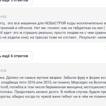
ь ещё 5 ответов
10:52
витц.. это все машинки для НЕБЫСТРОЙ езды исключительно в 
троений и обгонов. Нет же- гоняют, как на табуретках на них ( 
АК едет- это ж страшно реально, просто людям не с чем сравнит
не ездили они), на трассах тоже не отстают.. Результат- нали
ь ещё 6 ответов
10:52
ка. Далеко не самые жуткие аварии. Забыли фуру и форик воз
 кладбища лето 2016 или 2015, не помню, Мерседес на Волоча
толб, погибла в том числе беременная женщина, мотоциклист
головы. Продолжать можно долго. В любом случае, будьте пр
рогах, обидно когда по чужой вине гибнут ни в чём не повинн