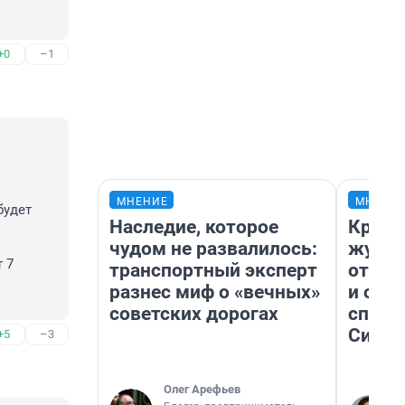
+0
–1
МНЕНИЕ
МНЕНИ
удет 
Наследие, которое
Красн
чудом не развалилось:
журна
 7 
транспортный эксперт
отпус
разнес миф о «вечных»
и объ
советских дорогах
споре
Сибир
+5
–3
Олег Арефьев