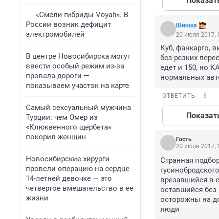
Показат
«Смели гибриды Voyah». В
России возник дефицит
Шинша
электромобилей
20 июля 2017, 
Куб, фанкарго, 
В центре Новосибирска могут
без резких перес
ввести особый режим из-за
едет и 150, но К
провала дороги —
нормальных авто 
показываем участок на карте
ОТВЕТИТЬ
6
Самый сексуальный мужчина
Показат
Турции: чем Омер из
«Клюквенного щербета»
покорил женщин
Гость
20 июля 2017, 
Новосибирские хирурги
Странная подбор
провели операцию на сердце
гусинобродского
14-летней девочке — это
врезавшийся в с
четвертое вмешательство в ее
оставшийся без 
жизни
осторожны на до
люди