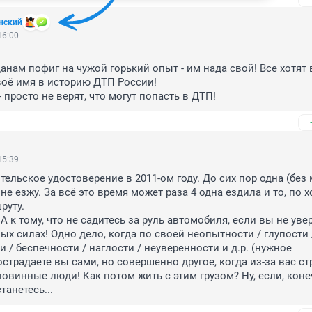
нский
16:00
анам пофиг на чужой горький опыт - им нада свой! Все хотят 
оё имя в историю ДТП России! 

- просто не верят, что могут попасть в ДТП!
15:39
тельское удостоверение в 2011-ом году. До сих пор одна (без 
не езжу. За всё это время может раза 4 одна ездила и то, по х
уту.

 А к тому, что не садитесь за руль автомобиля, если вы не уве
ых силах! Одно дело, когда по своей неопытности / глупости /
/ беспечности / наглости / неуверенности и д.р. (нужное 
острадаете вы сами, но совершенно другое, когда из-за вас ст
овинные люди! Как потом жить с этим грузом? Ну, если, конеч
танетесь...