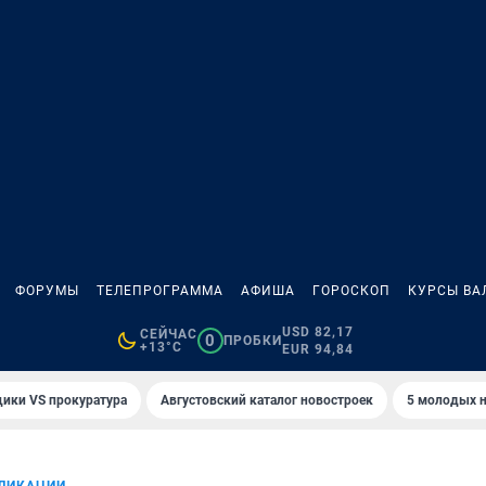
ФОРУМЫ
ТЕЛЕПРОГРАММА
АФИША
ГОРОСКОП
КУРСЫ ВА
USD 82,17
СЕЙЧАС
0
ПРОБКИ
+13°C
EUR 94,84
ики VS прокуратура
Августовский каталог новостроек
5 молодых н