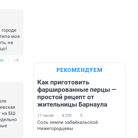
городе 
типа моя 
ь, на 
цо!
+6
–5
РЕКОМЕНДУЕМ
Как приготовить
фаршированные перцы —
простой рецепт от
ле 
жительницы Барнаула
евская 
 на БШ 
17 часов
8 220
5
едельно 
Соль земли забайкальской.
ые 
Нижегородцевы