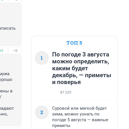
вписать 
ТОП 5
+2
–0
По погоде 3 августа
1
можно определить,
каким будет
мужа 
декабрь, — приметы
орошо 
и поверья
рены в 
87 225
 
Суровой или мягкой будет
радают 
2
зима, можно узнать по
но, 
погоде 5 августа — важные
приметы