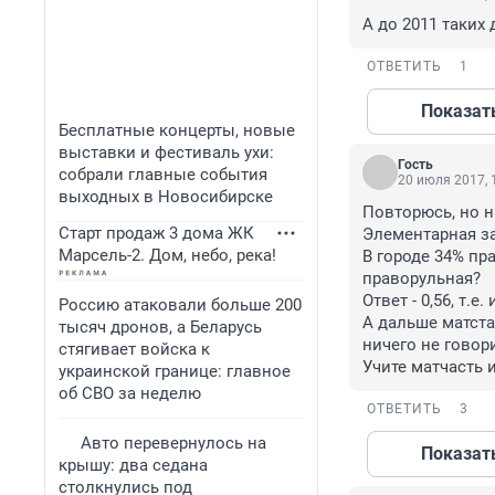
А до 2011 таких
ОТВЕТИТЬ
1
Показат
Бесплатные концерты, новые
выставки и фестиваль ухи:
Гость
собрали главные события
20 июля 2017, 
выходных в Новосибирске
Повторюсь, но н
Старт продаж 3 дома ЖК
Элементарная за
Марсель-2. Дом, небо, река!
В городе 34% пр
праворульная?

Ответ - 0,56, т.е
Россию атаковали больше 200
А дальше матстат
тысяч дронов, а Беларусь
ничего не говор
стягивает войска к
Учите матчасть и
украинской границе: главное
об СВО за неделю
ОТВЕТИТЬ
3
Авто перевернулось на
Показат
крышу: два седана
столкнулись под