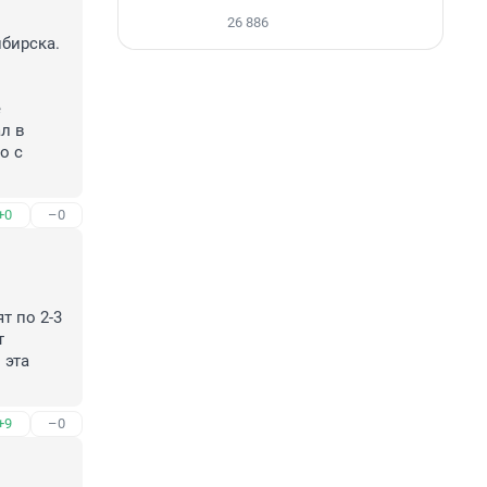
26 886
бирска. 
 
 в 
 с 
+0
–0
 по 2-3 
 
эта 
+9
–0