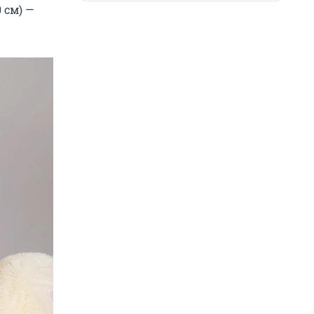
 см) —