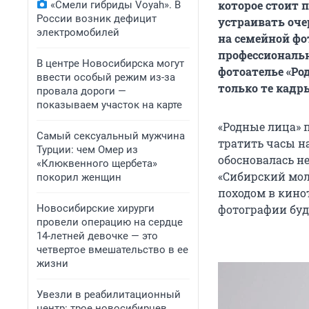
которое стоит 
«Смели гибриды Voyah». В
России возник дефицит
устраивать оче
электромобилей
на семейной фо
профессиональн
В центре Новосибирска могут
фотоателье «Ро
ввести особый режим из-за
только те кадр
провала дороги —
показываем участок на карте
«Родные лица» 
Самый сексуальный мужчина
тратить часы н
Турции: чем Омер из
обосновалась не
«Клюквенного щербета»
«Сибирский мол
покорил женщин
походом в кинот
Новосибирские хирурги
фотографии буду
провели операцию на сердце
14-летней девочке — это
четвертое вмешательство в ее
жизни
Увезли в реабилитационный
центр: трое новосибирцев