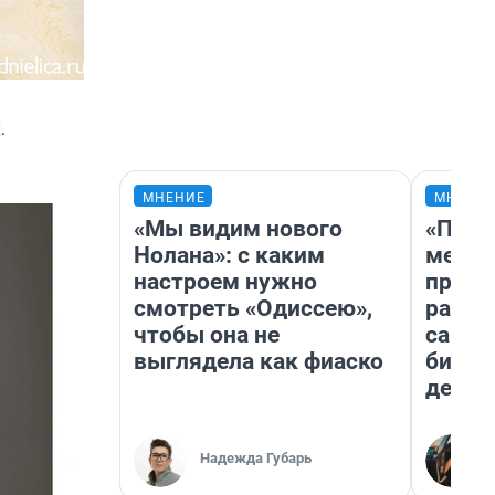
.
МНЕНИЕ
МНЕНИ
«Мы видим нового
«Поку
Нолана»: с каким
мешке
настроем нужно
предп
смотреть «Одиссею»,
расска
чтобы она не
самом
выглядела как фиаско
бизне
дешев
Надежда Губарь