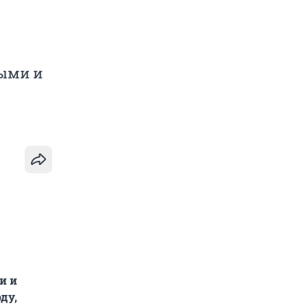
ными и
и и
ду,