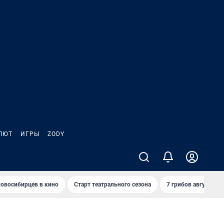
ЛЮТ
ИГРЫ
ZODY
овосибирцев в кино
Старт театрального сезона
7 грибов августа