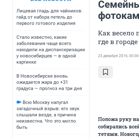
Семейны
Лицевая гладь для чайников:
фотокам
гайд от набора петель до
первого готового изделия
Как весело 
Стало известно, какие
где в город
заболевания чаще всего
находили на диспансеризации
у новосибирцев — в одной
23 декабря 2016, 00:00
картинке
В Новосибирске вновь
ожидается жара до +31
градуса — прогноз на три дня
Всю Москву напугал
загадочный взрыв: его звук
слышали везде, а причина
​Положа руку на
неизвестна. Что это могло
собирались все
быть
тетями. Нового