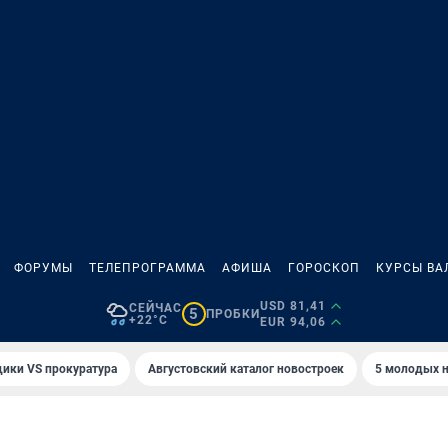
ФОРУМЫ
ТЕЛЕПРОГРАММА
АФИША
ГОРОСКОП
КУРСЫ ВА
USD 81,41
СЕЙЧАС
5
ПРОБКИ
+22°C
EUR 94,06
ики VS прокуратура
Августовский каталог новостроек
5 молодых н