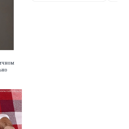
личном
ьно