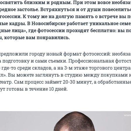
посвятить близким и родным. При этом вовсе необяз
редное застолье. Встряхнуться и от души повеселит
тосессии. К тому же на долгую память о встрече вы 
ые кадры. В Новосибирске работает уникальное сем
дные лица», где фотосессии проходят бесплатно: вы п
ы, которые вам понравились.
предложили городу новый формат фотосессий: необяза
а подготовку и сами съемки. Профессиональная фотос
 где-то среди складов, а на 3-м этаже торгового центра
л». Вы можете заглянуть в студию между покупками 
еатр. Сам процесс займет 20-30 минут, а обработанны
т готовы в течение 10 дней.