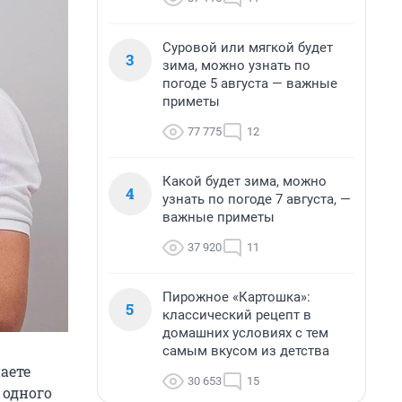
Суровой или мягкой будет
3
зима, можно узнать по
погоде 5 августа — важные
приметы
77 775
12
Какой будет зима, можно
4
узнать по погоде 7 августа, —
важные приметы
37 920
11
Пирожное «Картошка»:
5
классический рецепт в
домашних условиях с тем
самым вкусом из детства
аете
30 653
15
 одного