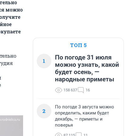
ательно
ься можно
получите
ейное
окупаете
ТОП 5
тельно
По погоде 31 июля
1
тудия
можно узнать, какой
будет осень, —
и
народные приметы
е
158 637
16
По погоде 3 августа можно
2
определить, каким будет
декабрь, — приметы и
поверья
87 115
11