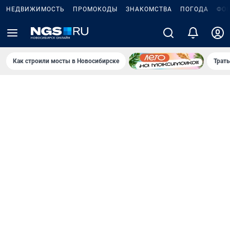
НЕДВИЖИМОСТЬ
ПРОМОКОДЫ
ЗНАКОМСТВА
ПОГОДА
ФО
Как строили мосты в Новосибирске
Траты