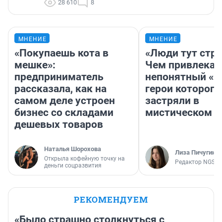
28 610
8
МНЕНИЕ
МНЕНИЕ
«Покупаешь кота в
«Люди тут стр
мешке»:
Чем привлекае
предприниматель
непонятный «Н
рассказала, как на
герои которого
самом деле устроен
застряли в
бизнес со складами
мистическом о
дешевых товаров
Наталья Шорохова
Лиза Пичугина
Открыла кофейную точку на
Редактор NGS.R
деньги соцразвития
РЕКОМЕНДУЕМ
«Было страшно столкнуться с