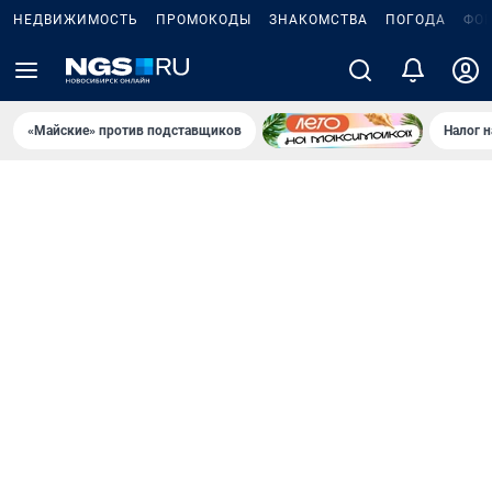
НЕДВИЖИМОСТЬ
ПРОМОКОДЫ
ЗНАКОМСТВА
ПОГОДА
ФО
«Майские» против подставщиков
Налог 