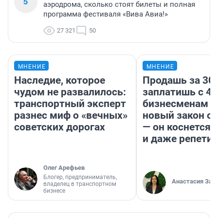
5
аэродрома, сколько стоят билеты и полная
программа фестиваля «Вива Авиа!»
27 321
50
МНЕНИЕ
МНЕНИЕ
Наследие, которое
Продашь за 300
чудом не развалилось:
заплатишь с 40
транспортный эксперт
бизнесменам г
разнес миф о «вечных»
новый закон о 
советских дорогах
— он коснется 
и даже репети
Олег Арефьев
Блогер, предприниматель,
Анастасия Зав
владелец в транспортном
бизнесе