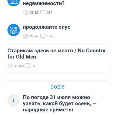
недвижимости?
38 221
337
продолжайте опус
27 761
197
Старикам здесь не место / No Country
for Old Men
13 584
34
ТОП 5
По погоде 31 июля можно
1
узнать, какой будет осень, —
народные приметы