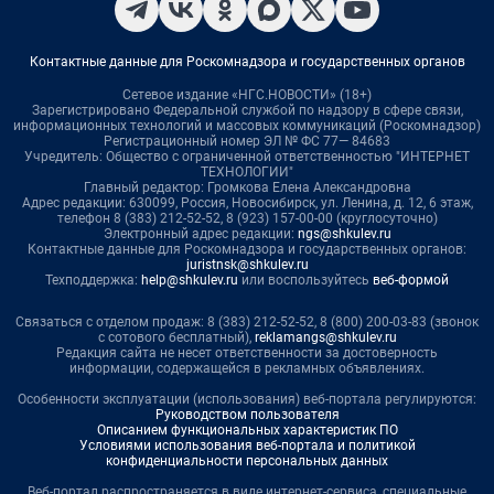
Контактные данные для Роскомнадзора и государственных органов
Сетевое издание «НГС.НОВОСТИ» (18+)
Зарегистрировано Федеральной службой по надзору в сфере связи,
информационных технологий и массовых коммуникаций (Роскомнадзор)
Регистрационный номер ЭЛ № ФС 77— 84683
Учредитель: Общество с ограниченной ответственностью "ИНТЕРНЕТ
ТЕХНОЛОГИИ"
Главный редактор: Громкова Елена Александровна
Адрес редакции: 630099, Россия, Новосибирск, ул. Ленина, д. 12, 6 этаж,
телефон 8 (383) 212-52-52, 8 (923) 157-00-00 (круглосуточно)
Электронный адрес редакции:
ngs@shkulev.ru
Контактные данные для Роскомнадзора и государственных органов:
juristnsk@shkulev.ru
Техподдержка:
help@shkulev.ru
или воспользуйтесь
веб-формой
Связаться с отделом продаж: 8 (383) 212-52-52, 8 (800) 200-03-83 (звонок
с сотового бесплатный),
reklamangs@shkulev.ru
Редакция сайта не несет ответственности за достоверность
информации, содержащейся в рекламных объявлениях.
Особенности эксплуатации (использования) веб-портала регулируются:
Руководством пользователя
Описанием функциональных характеристик ПО
Условиями использования веб-портала и политикой
конфиденциальности персональных данных
Веб-портал распространяется в виде интернет-сервиса, специальные